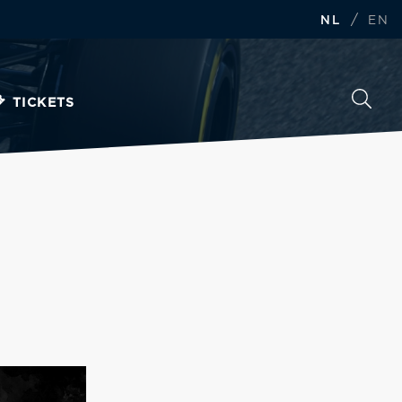
/
NL
EN
TICKETS