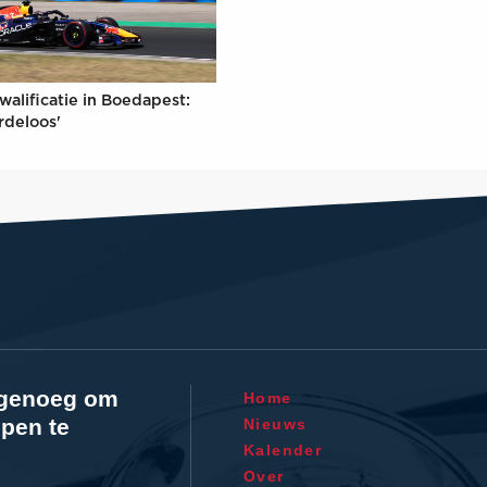
walificatie in Boedapest:
rdeloos'
l genoeg om
Home
pen te
Nieuws
Kalender
Over