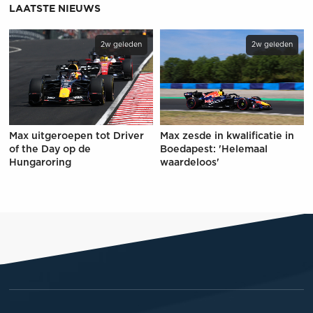
LAATSTE NIEUWS
2w geleden
2w geleden
Max uitgeroepen tot Driver
Max zesde in kwalificatie in
of the Day op de
Boedapest: 'Helemaal
Hungaroring
waardeloos'