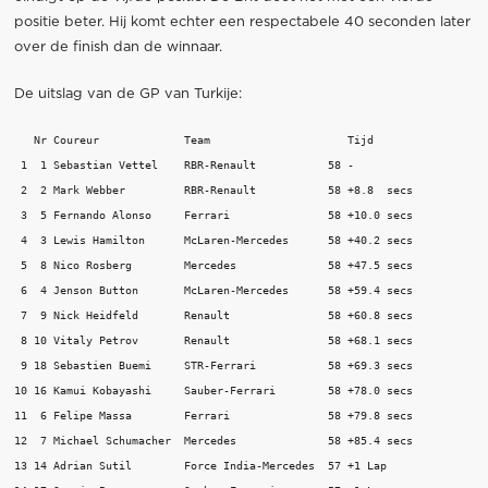
positie beter. Hij komt echter een respectabele 40 seconden later
over de finish dan de winnaar.
De uitslag van de GP van Turkije:
   Nr Coureur             Team                     Tijd

 1  1 Sebastian Vettel    RBR-Renault           58 -

 2  2 Mark Webber         RBR-Renault           58 +8.8  secs

 3  5 Fernando Alonso     Ferrari               58 +10.0 secs

 4  3 Lewis Hamilton      McLaren-Mercedes      58 +40.2 secs

 5  8 Nico Rosberg        Mercedes              58 +47.5 secs

 6  4 Jenson Button       McLaren-Mercedes      58 +59.4 secs

 7  9 Nick Heidfeld       Renault               58 +60.8 secs

 8 10 Vitaly Petrov       Renault               58 +68.1 secs

 9 18 Sebastien Buemi     STR-Ferrari           58 +69.3 secs

10 16 Kamui Kobayashi     Sauber-Ferrari        58 +78.0 secs

11  6 Felipe Massa        Ferrari               58 +79.8 secs

12  7 Michael Schumacher  Mercedes              58 +85.4 secs

13 14 Adrian Sutil        Force India-Mercedes  57 +1 Lap
