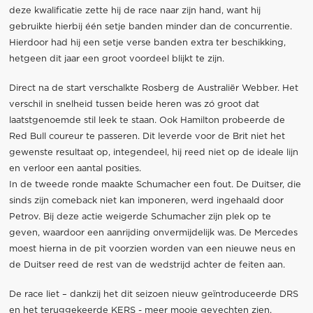
deze kwalificatie zette hij de race naar zijn hand, want hij
gebruikte hierbij één setje banden minder dan de concurrentie.
Hierdoor had hij een setje verse banden extra ter beschikking,
hetgeen dit jaar een groot voordeel blijkt te zijn.
Direct na de start verschalkte Rosberg de Australiër Webber. Het
verschil in snelheid tussen beide heren was zó groot dat
laatstgenoemde stil leek te staan. Ook Hamilton probeerde de
Red Bull coureur te passeren. Dit leverde voor de Brit niet het
gewenste resultaat op, integendeel, hij reed niet op de ideale lijn
en verloor een aantal posities.
In de tweede ronde maakte Schumacher een fout. De Duitser, die
sinds zijn comeback niet kan imponeren, werd ingehaald door
Petrov. Bij deze actie weigerde Schumacher zijn plek op te
geven, waardoor een aanrijding onvermijdelijk was. De Mercedes
moest hierna in de pit voorzien worden van een nieuwe neus en
de Duitser reed de rest van de wedstrijd achter de feiten aan.
De race liet – dankzij het dit seizoen nieuw geïntroduceerde DRS
en het teruggekeerde KERS - meer mooie gevechten zien.