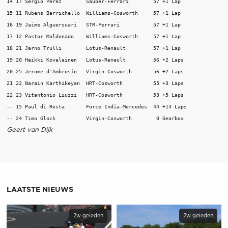
14 17 Sergio Perez        Sauber-Ferrari        57 +1 Lap

15 11 Rubens Barrichello  Williams-Cosworth     57 +1 Lap

16 19 Jaime Alguersuari   STR-Ferrari           57 +1 Lap

17 12 Pastor Maldonado    Williams-Cosworth     57 +1 Lap

18 21 Jarno Trulli        Lotus-Renault         57 +1 Lap

19 20 Heikki Kovalainen   Lotus-Renault         56 +2 Laps

20 25 Jerome d'Ambrosio   Virgin-Cosworth       56 +2 Laps

21 22 Narain Karthikeyan  HRT-Cosworth          55 +3 Laps

22 23 Vitantonio Liuzzi   HRT-Cosworth          53 +5 Laps

-- 15 Paul di Resta       Force India-Mercedes  44 +14 Laps

Geert van Dijk
LAATSTE NIEUWS
2w geleden
2w geleden