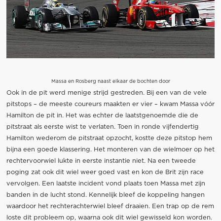
Massa en Rosberg naast elkaar de bochten door
Ook in de pit werd menige strijd gestreden. Bij een van de vele
pitstops – de meeste coureurs maakten er vier – kwam Massa vóór
Hamilton de pit in. Het was echter de laatstgenoemde die de
pitstraat als eerste wist te verlaten. Toen in ronde vijfendertig
Hamilton wederom de pitstraat opzocht, kostte deze pitstop hem
bijna een goede klassering. Het monteren van de wielmoer op het
rechtervoorwiel lukte in eerste instantie niet. Na een tweede
poging zat ook dit wiel weer goed vast en kon de Brit zijn race
vervolgen. Een laatste incident vond plaats toen Massa met zijn
banden in de lucht stond. Kennelijk bleef de koppeling hangen
waardoor het rechterachterwiel bleef draaien. Een trap op de rem
loste dit probleem op, waarna ook dit wiel gewisseld kon worden.