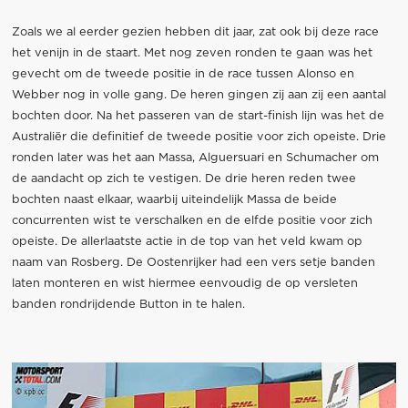
Zoals we al eerder gezien hebben dit jaar, zat ook bij deze race
het venijn in de staart. Met nog zeven ronden te gaan was het
gevecht om de tweede positie in de race tussen Alonso en
Webber nog in volle gang. De heren gingen zij aan zij een aantal
bochten door. Na het passeren van de start-finish lijn was het de
Australiër die definitief de tweede positie voor zich opeiste. Drie
ronden later was het aan Massa, Alguersuari en Schumacher om
de aandacht op zich te vestigen. De drie heren reden twee
bochten naast elkaar, waarbij uiteindelijk Massa de beide
concurrenten wist te verschalken en de elfde positie voor zich
opeiste. De allerlaatste actie in de top van het veld kwam op
naam van Rosberg. De Oostenrijker had een vers setje banden
laten monteren en wist hiermee eenvoudig de op versleten
banden rondrijdende Button in te halen.