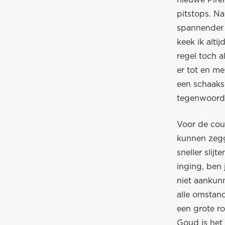
pitstops. Na
spannender 
keek ik alti
regel toch a
er tot en me
een schaaksp
tegenwoordi
Voor de cour
kunnen zegg
sneller sli
inging, ben 
niet aankun
alle omstan
een grote ro
Goud is het 