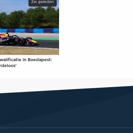
2w geleden
walificatie in Boedapest:
rdeloos'