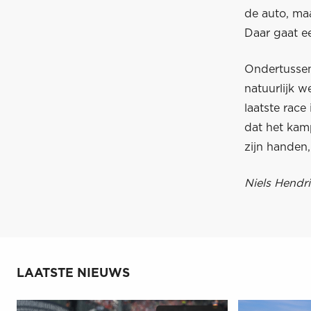
de auto, maa
Daar gaat ee
Ondertussen 
natuurlijk w
laatste race
dat het kamp
zijn handen
Niels Hendri
LAATSTE NIEUWS