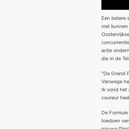
Een betere 
niet kunnen
Oostenrijkse
concurrentie
actie onder
die in de Te
"De Grand P
Vanwege het
Ik vond het 
coureur heel
De Formule 
toedoen van
nieuwe Pirel