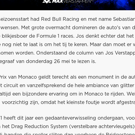
seizoensstart had Red Bull Racing en met name Sebastian
 wensen. Met grote overmacht domineren de auto's van 
 blikjesboer de Formule 1 races. Jos denkt echter dat het
 nog niet te laat is om het tij te keren. Maar dan moet er 
nomen worden. Onderstaand de column van Jos Verstapp
legraaf van donderdag 26 mei te lezen is.
rix van Monaco geldt terecht als een monument in de au
 circuit en vanzelfsprekend de hele ambiance van glitter
altijd een bijzondere ervaring om in Monaco te rijden. Wel
 voorzichtig zijn, omdat het kleinste foutje wordt afgestra
1 heeft dit jaar een gedaanteverwisseling ondergaan, voo
 het Drag Reduction System (verstelbare achtervleugels)
li-banden die sneller slijten dan voorheen de Bridgestone