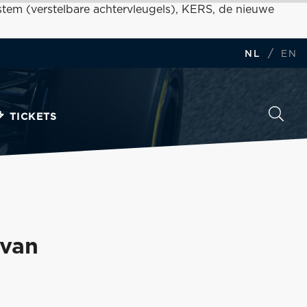
stem (verstelbare achtervleugels), KERS, de nieuwe
/
NL
EN
TICKETS
 van