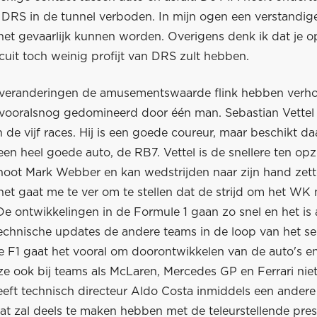
 DRS in de tunnel verboden. In mijn ogen een verstandige
het gevaarlijk kunnen worden. Overigens denk ik dat je o
cuit toch weinig profijt van DRS zult hebben.
 veranderingen de amusementswaarde flink hebben verh
 vooralsnog gedomineerd door één man. Sebastian Vettel 
 de vijf races. Hij is een goede coureur, maar beschikt da
een heel goede auto, de RB7. Vettel is de snellere ten op
noot Mark Webber en kan wedstrijden naar zijn hand zette
et gaat me te ver om te stellen dat de strijd om het WK 
De ontwikkelingen in de Formule 1 gaan zo snel en het is
echnische updates de andere teams in de loop van het se
e F1 gaat het vooral om doorontwikkelen van de auto's 
ze ook bij teams als McLaren, Mercedes GP en Ferrari niet s
heeft technisch directeur Aldo Costa inmiddels een andere
at zal deels te maken hebben met de teleurstellende pres