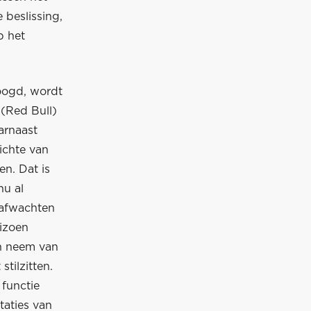
 beslissing,
p het
oogd, wordt
(Red Bull)
arnaast
zichte van
n. Dat is
nu al
 afwachten
izoen
en neem van
tilzitten.
 functie
taties van