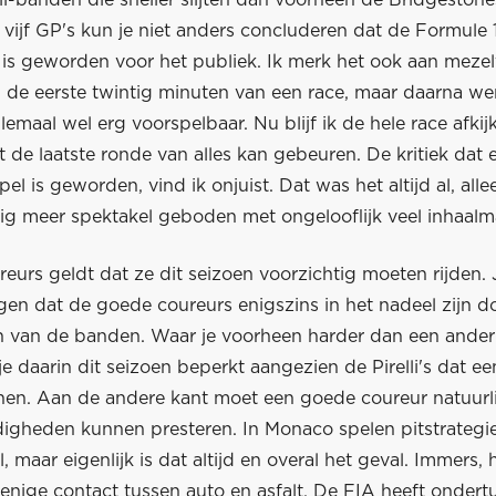
 vijf GP's kun je niet anders concluderen dat de Formule 
is geworden voor het publiek. Ik merk het ook aan mezel
jd de eerste twintig minuten van een race, maar daarna we
llemaal wel erg voorspelbaar. Nu blijf ik de hele race afki
t de laatste ronde van alles kan gebeuren. De kritiek dat 
el is geworden, vind ik onjuist. Dat was het altijd al, all
g meer spektakel geboden met ongelooflijk veel inhaalm
eurs geldt dat ze dit seizoen voorzichtig moeten rijden.
en dat de goede coureurs enigszins in het nadeel zijn d
jten van de banden. Waar je voorheen harder dan een ande
je daarin dit seizoen beperkt aangezien de Pirelli's dat
nen. Aan de andere kant moet een goede coureur natuurl
digheden kunnen presteren. In Monaco spelen pitstrateg
l, maar eigenlijk is dat altijd en overal het geval. Immers,
enige contact tussen auto en asfalt. De FIA heeft ondert