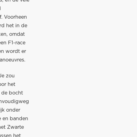
1
f. Voorheen
rd het in de
jken, omdat
een F1-race
een wordt er
anoeuvres.
 Je zou
oor het
r de bocht
 eenvoudigweg
ijk onder
ie en banden
 het Zwarte
ussen het