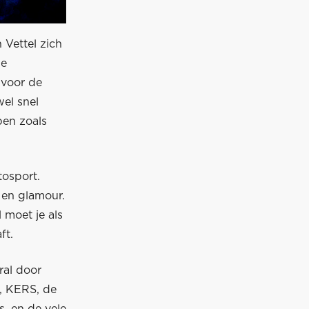
 Vettel zich
de
 voor de
wel snel
en zoals
tosport.
 en glamour.
 moet je als
ft.
ral door
, KERS, de
s, en de vele