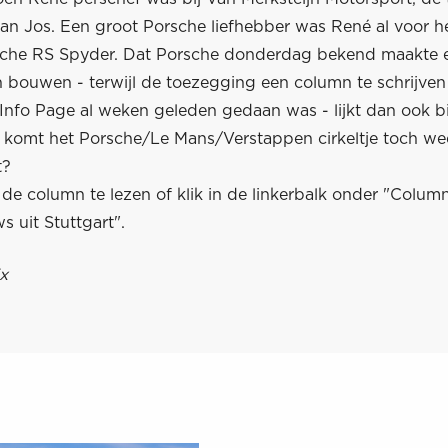
an Jos. Een groot Porsche liefhebber was René al voor he
sche RS Spyder. Dat Porsche donderdag bekend maakte 
n bouwen - terwijl de toezegging een column te schrijven
Info Page al weken geleden gedaan was - lijkt dan ook bi
Of komt het Porsche/Le Mans/Verstappen cirkeltje toch we
t?
e column te lezen of klik in de linkerbalk onder "Colum
 uit Stuttgart".
x