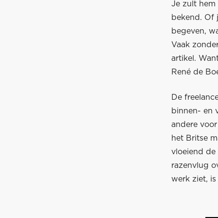
Je zult hem 
bekend. Of 
begeven, wa
Vaak zonder
artikel. Wan
René de Boe
De freelance
binnen- en 
andere voor
het Britse 
vloeiend de 
razenvlug o
werk ziet, i