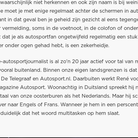
waarschijnlijk niet herkennen en ook zijn naam is bij wei
je moet je met enige regelmaat achter de schermen in au
nt in dat geval ben je geheid zijn gezicht al eens tegen
 vermelding, soms in de voetnoot, in de colofon of onde
t dat je als autosportfan ongetwijfeld regelmatig een stuk
r onder ogen gehad hebt, is een zekerheidje.
-autosportjournalist is al zo'n 20 jaar actief voor tal van 
vooral buitenland. Binnen onze eigen landsgrenzen is dat
 De Telegraaf en Autosport.nl. Daarbuiten werkt René v
magazine Autosport. Woonachtig in Duitsland spreekt hij 
taal van onze oosterburen als het Nederlands. Maar hij s
ver naar Engels of Frans. Wanneer je hem in een perscen
s duidelijk dat het woord multitasken op hem slaat.