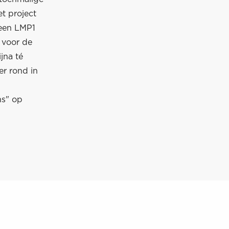
t project
een LMP1
 voor de
jna té
er rond in
ns" op