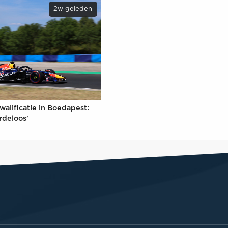
2w geleden
walificatie in Boedapest:
rdeloos'