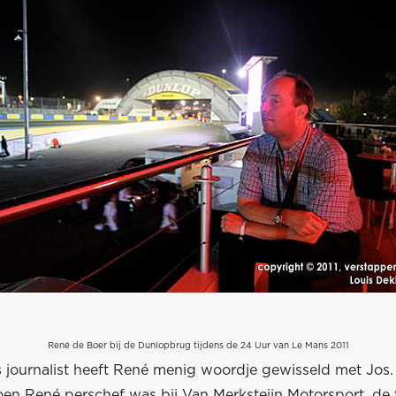
René de Boer bij de Dunlopbrug tijdens de 24 Uur van Le Mans 2011
als journalist heeft René menig woordje gewisseld met Jos.
toen René perschef was bij Van Merksteijn Motorsport, de