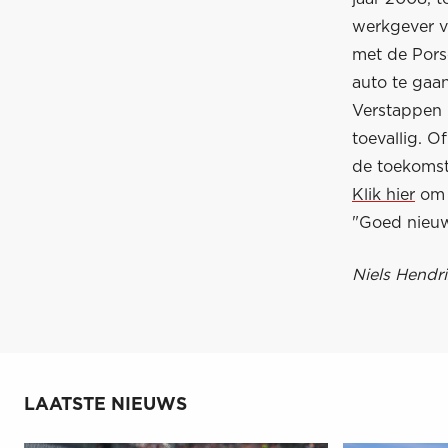
werkgever v
met de Por
auto te gaa
Verstappen 
toevallig. 
de toekoms
Klik hier
om d
"Goed nieuws
Niels Hendri
LAATSTE NIEUWS