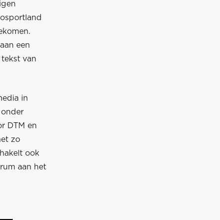
nigen
tosportland
gekomen.
raan een
 tekst van
media in
 onder
oor DTM en
net zo
chakelt ook
trum aan het