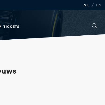
/
NL
EN
TICKETS
euws