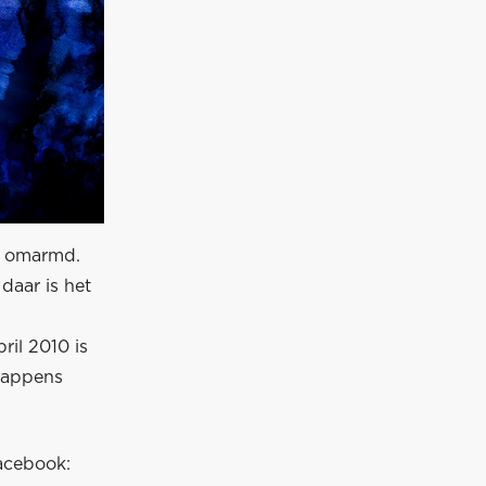
in omarmd.
 daar is het
ril 2010 is
tappens
acebook: