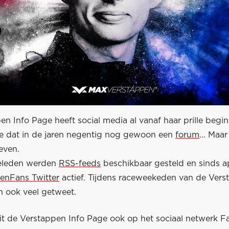
en Info Page heeft social media al vanaf haar prille beg
te dat in de jaren negentig nog gewoon een
forum
... Maar
leven.
geleden werden
RSS-feeds
beschikbaar gesteld en sinds ap
enFans Twitter
actief. Tijdens raceweekeden van de Vers
n ook veel getweet.
it de Verstappen Info Page ook op het sociaal netwerk F