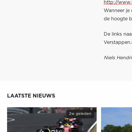
http://www
Wanneer je d
de hoogte bl
De links na
Verstappen.n
Niels Hendri
LAATSTE NIEUWS
2w geleden