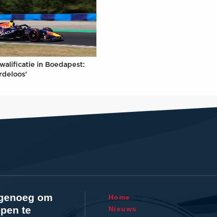
walificatie in Boedapest:
rdeloos'
l genoeg om
Home
pen te
Nieuws