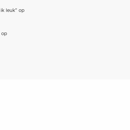
ik leuk" op
a op