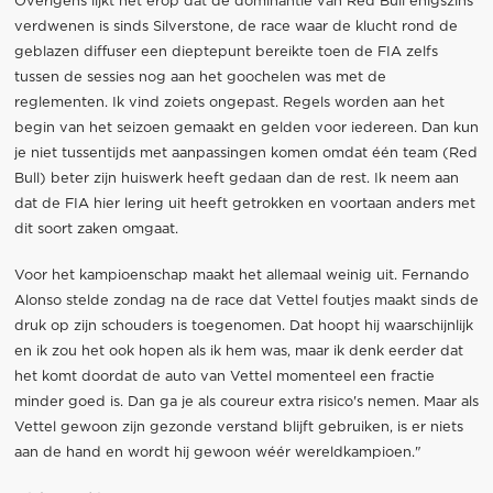
Overigens lijkt het erop dat de dominantie van Red Bull enigszins
verdwenen is sinds Silverstone, de race waar de klucht rond de
geblazen diffuser een dieptepunt bereikte toen de FIA zelfs
tussen de sessies nog aan het goochelen was met de
reglementen. Ik vind zoiets ongepast. Regels worden aan het
begin van het seizoen gemaakt en gelden voor iedereen. Dan kun
je niet tussentijds met aanpassingen komen omdat één team (Red
Bull) beter zijn huiswerk heeft gedaan dan de rest. Ik neem aan
dat de FIA hier lering uit heeft getrokken en voortaan anders met
dit soort zaken omgaat.
Voor het kampioenschap maakt het allemaal weinig uit. Fernando
Alonso stelde zondag na de race dat Vettel foutjes maakt sinds de
druk op zijn schouders is toegenomen. Dat hoopt hij waarschijnlijk
en ik zou het ook hopen als ik hem was, maar ik denk eerder dat
het komt doordat de auto van Vettel momenteel een fractie
minder goed is. Dan ga je als coureur extra risico's nemen. Maar als
Vettel gewoon zijn gezonde verstand blijft gebruiken, is er niets
aan de hand en wordt hij gewoon wéér wereldkampioen."