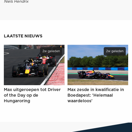
Niels Hendrix
LAATSTE NIEUWS
2w geleden
2w geleden
Max uitgeroepen tot Driver
Max zesde in kwalificatie in
of the Day op de
Boedapest: 'Helemaal
Hungaroring
waardeloos'