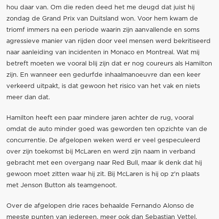
hou daar van. Om die reden deed het me deugd dat juist hij
zondag de Grand Prix van Duitsland won. Voor hem kwam de
triomf immers na een periode waarin zijn aanvallende en soms
agressieve manier van rijden door veel mensen werd bekritiseerd
naar aanleiding van incidenten in Monaco en Montreal. Wat mij
betreft moeten we vooral blij zijn dat er nog coureurs als Hamilton
zijn. En wanneer een gedurfde inhaalmanoeuvre dan een keer
verkeerd uitpakt, is dat gewoon het risico van het vak en niets
meer dan dat.
Hamilton heeft een paar mindere jaren achter de rug, vooral
omdat de auto minder goed was geworden ten opzichte van de
concurrentie. De afgelopen weken werd er veel gespeculeerd
over zijn toekomst bij McLaren en werd zijn naam in verband
gebracht met een overgang naar Red Bull, maar ik denk dat hij
gewoon moet zitten waar hij zit. Bij McLaren is hij op z'n plaats
met Jenson Button als teamgenoot.
Over de afgelopen drie races behaalde Fernando Alonso de
meeste punten van iedereen, meer ook dan Sebastian Vettel.