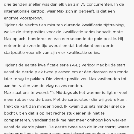
drie tienden sneller was dan elk van zijn 75 concurrenten. In de
internationale karttop, waar Max zich in begeeft, is dat een
enorme voorsprong.
Tijdens de slechts tien minuten durende kwalificatie tijdtraining,
welke de startposities voor de kwalificatie series bepaalt, miste
Max op acht honderdsten van een seconde de pole positie. Hij
noteerde de zesde tijd overall en dat betekent een derde
startpositie voor elk van zijn vier kwalificatie series.
Tijdens de eerste kwalificatie serie (A-E) verloor Max bij de start
vanaf de derde plek twee plaatsen om er één daarvan een ronde
later terug te pakken. Die vierde positie zou Max vasthouden tot
aan het vallen van de vlag na zes ronden.
Max staat ons te woord: "'s Middags als het warmer is, ligt er veel
meer rubber op de baan. Met de carburateur die wij gebruikten,
trekt de kart dan minder goed. Ik kwam dus iets minder snel de
bocht uit en dat is op het rechte stuk eigenlijk niet te
compenseren. Vandaar dat ik me niet meer omhoog kon werken
vanaf de vierde plaats. De eerste twee van de linker startrij waren