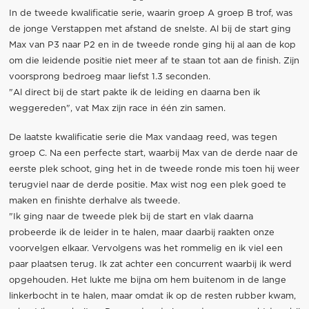
In de tweede kwalificatie serie, waarin groep A groep B trof, was
de jonge Verstappen met afstand de snelste. Al bij de start ging
Max van P3 naar P2 en in de tweede ronde ging hij al aan de kop
om die leidende positie niet meer af te staan tot aan de finish. Zijn
voorsprong bedroeg maar liefst 1.3 seconden.
"Al direct bij de start pakte ik de leiding en daarna ben ik
weggereden", vat Max zijn race in één zin samen.
De laatste kwalificatie serie die Max vandaag reed, was tegen
groep C. Na een perfecte start, waarbij Max van de derde naar de
eerste plek schoot, ging het in de tweede ronde mis toen hij weer
terugviel naar de derde positie. Max wist nog een plek goed te
maken en finishte derhalve als tweede.
"Ik ging naar de tweede plek bij de start en vlak daarna
probeerde ik de leider in te halen, maar daarbij raakten onze
voorvelgen elkaar. Vervolgens was het rommelig en ik viel een
paar plaatsen terug. Ik zat achter een concurrent waarbij ik werd
opgehouden. Het lukte me bijna om hem buitenom in de lange
linkerbocht in te halen, maar omdat ik op de resten rubber kwam,