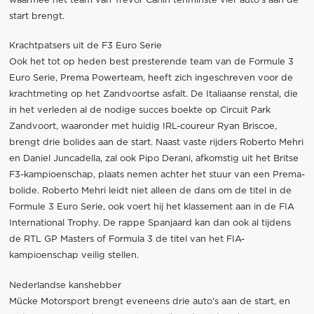
waarmee het team van Trevor Carlin tenminste vier auto's aan de
start brengt.
Krachtpatsers uit de F3 Euro Serie
Ook het tot op heden best presterende team van de Formule 3
Euro Serie, Prema Powerteam, heeft zich ingeschreven voor de
krachtmeting op het Zandvoortse asfalt. De Italiaanse renstal, die
in het verleden al de nodige succes boekte op Circuit Park
Zandvoort, waaronder met huidig IRL-coureur Ryan Briscoe,
brengt drie bolides aan de start. Naast vaste rijders Roberto Mehri
en Daniel Juncadella, zal ook Pipo Derani, afkomstig uit het Britse
F3-kampioenschap, plaats nemen achter het stuur van een Prema-
bolide. Roberto Mehri leidt niet alleen de dans om de titel in de
Formule 3 Euro Serie, ook voert hij het klassement aan in de FIA
International Trophy. De rappe Spanjaard kan dan ook al tijdens
de RTL GP Masters of Formula 3 de titel van het FIA-
kampioenschap veilig stellen.
Nederlandse kanshebber
Mücke Motorsport brengt eveneens drie auto's aan de start, en