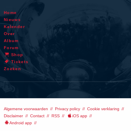
Home
Nieuws
Kalender
Over
Album
Forum
Shop
Tickets
Zoeken
Algemene voorwaarden
Privacy policy
Cookie verklaring
Disclaimer
Contact
RSS
iOS app
Android app