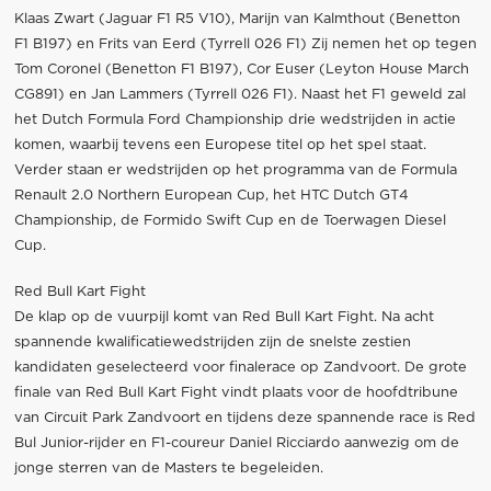
Klaas Zwart (Jaguar F1 R5 V10), Marijn van Kalmthout (Benetton
F1 B197) en Frits van Eerd (Tyrrell 026 F1) Zij nemen het op tegen
Tom Coronel (Benetton F1 B197), Cor Euser (Leyton House March
CG891) en Jan Lammers (Tyrrell 026 F1). Naast het F1 geweld zal
het Dutch Formula Ford Championship drie wedstrijden in actie
komen, waarbij tevens een Europese titel op het spel staat.
Verder staan er wedstrijden op het programma van de Formula
Renault 2.0 Northern European Cup, het HTC Dutch GT4
Championship, de Formido Swift Cup en de Toerwagen Diesel
Cup.
Red Bull Kart Fight
De klap op de vuurpijl komt van Red Bull Kart Fight. Na acht
spannende kwalificatiewedstrijden zijn de snelste zestien
kandidaten geselecteerd voor finalerace op Zandvoort. De grote
finale van Red Bull Kart Fight vindt plaats voor de hoofdtribune
van Circuit Park Zandvoort en tijdens deze spannende race is Red
Bul Junior-rijder en F1-coureur Daniel Ricciardo aanwezig om de
jonge sterren van de Masters te begeleiden.