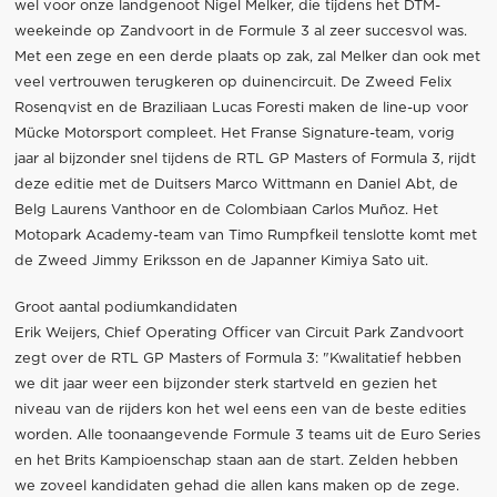
wel voor onze landgenoot Nigel Melker, die tijdens het DTM-
weekeinde op Zandvoort in de Formule 3 al zeer succesvol was.
Met een zege en een derde plaats op zak, zal Melker dan ook met
veel vertrouwen terugkeren op duinencircuit. De Zweed Felix
Rosenqvist en de Braziliaan Lucas Foresti maken de line-up voor
Mücke Motorsport compleet. Het Franse Signature-team, vorig
jaar al bijzonder snel tijdens de RTL GP Masters of Formula 3, rijdt
deze editie met de Duitsers Marco Wittmann en Daniel Abt, de
Belg Laurens Vanthoor en de Colombiaan Carlos Muñoz. Het
Motopark Academy-team van Timo Rumpfkeil tenslotte komt met
de Zweed Jimmy Eriksson en de Japanner Kimiya Sato uit.
Groot aantal podiumkandidaten
Erik Weijers, Chief Operating Officer van Circuit Park Zandvoort
zegt over de RTL GP Masters of Formula 3: "Kwalitatief hebben
we dit jaar weer een bijzonder sterk startveld en gezien het
niveau van de rijders kon het wel eens een van de beste edities
worden. Alle toonaangevende Formule 3 teams uit de Euro Series
en het Brits Kampioenschap staan aan de start. Zelden hebben
we zoveel kandidaten gehad die allen kans maken op de zege.