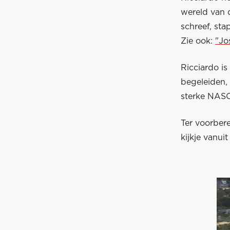
wereld van d
schreef, sta
Zie ook:
"Jo
Ricciardo is
begeleiden,
sterke NAS
Ter voorber
kijkje vanuit