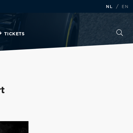
/
NL
EN
TICKETS
t