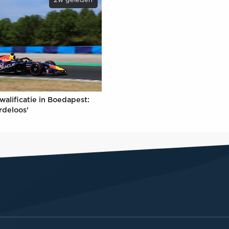
2w geleden
walificatie in Boedapest:
rdeloos'