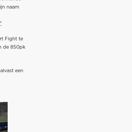
zijn naam
"
rt Fight te
in de 850pk
alvast een