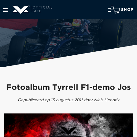
SHOP
Fotoalbum Tyrrell F1-demo Jos
Gepubliceerd op 15 augustus 2011 door Niels Hendrix