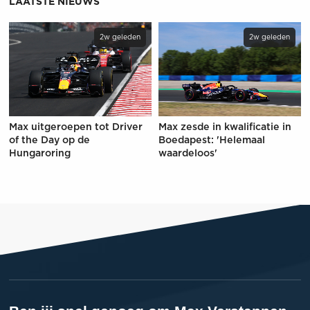
LAATSTE NIEUWS
2w geleden
2w geleden
Max uitgeroepen tot Driver
Max zesde in kwalificatie in
of the Day op de
Boedapest: 'Helemaal
Hungaroring
waardeloos'