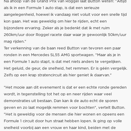
Na afloop van de Grand Prix van Roggel laat Button weten: "Altijd
als ik in een Formule 1 auto stap, is dat een serieuze
aangelegenheid, hoewel ik vandaag niet voluit voor een snelle tijd
kon gaan. Het was geweldig om hier te rijden, echt een
bijzondere ervaring. Zeker als je bedenkt dat ik met ruim
260km/uur door Roggel racete daar waar je gewoonlijk 50km/uur
mag rijden."
Ter verkenning van de baan reed Button van tevoren een paar
ronden in een Mercedes SL55 AMG sportwagen. "Maar als je in
een Formule 1 auto stapt, is dat met niets anders te vergelijken.
Het geluid, de geur, de snelheid, het remmen. Er is géén vergelijk.
Zelfs op een krap stratencircuit als hier geniet ik daarvan."
"Het mooie aan dit evenement is dat er een echte ronde gereden
wordt, in tegenstelling tot het op en neer rijden waar veel
demonstraties uit bestaan. Dan kan ik de auto echt de sporen
geven en zo laat mogelijk remmen voor bochten", vertelt Button.
"Het is geweldig voor de mensen die hier wonen en opeens een
Formule 1 circuit door hun straat hebben lopen. Ik ging op volle
snelheid voorbij aan een vrouw en haar kind, beiden met de