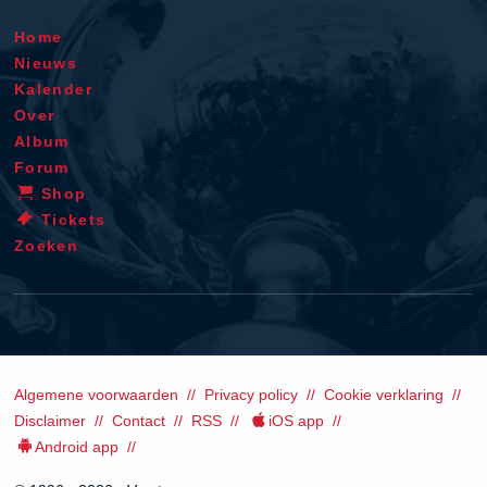
Home
Nieuws
Kalender
Over
Album
Forum
Shop
Tickets
Zoeken
Algemene voorwaarden
Privacy policy
Cookie verklaring
Disclaimer
Contact
RSS
iOS app
Android app