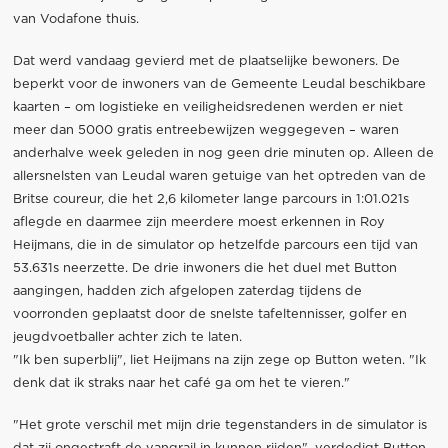
van Vodafone thuis.
Dat werd vandaag gevierd met de plaatselijke bewoners. De
beperkt voor de inwoners van de Gemeente Leudal beschikbare
kaarten – om logistieke en veiligheidsredenen werden er niet
meer dan 5000 gratis entreebewijzen weggegeven – waren
anderhalve week geleden in nog geen drie minuten op. Alleen de
allersnelsten van Leudal waren getuige van het optreden van de
Britse coureur, die het 2,6 kilometer lange parcours in 1:01.021s
aflegde en daarmee zijn meerdere moest erkennen in Roy
Heijmans, die in de simulator op hetzelfde parcours een tijd van
53.631s neerzette. De drie inwoners die het duel met Button
aangingen, hadden zich afgelopen zaterdag tijdens de
voorronden geplaatst door de snelste tafeltennisser, golfer en
jeugdvoetballer achter zich te laten.
"Ik ben superblij", liet Heijmans na zijn zege op Button weten. "Ik
denk dat ik straks naar het café ga om het te vieren."
"Het grote verschil met mijn drie tegenstanders in de simulator is