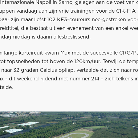
Internazionale Napoli in Sarno, gelegen aan de voet van 
tappen vandaag aan zijn vrije trainingen voor de CIK-FI
ar zijn maar liefst 102 KF3-coureurs neergestreken voor 
eldtitel, die bestaat uit een evenement van een enkel w
ndagmiddag is daarin allesbeslissend.
m lange kartcircuit kwam Max met de succesvolle CRG/Pa
tot topsnelheden tot boven de 120km/uur. Terwijl de temp
2 naar 32 graden Celcius opliep, vertaalde dat zich naar r
 - dit weekend rijdend met nummer 214 - zich telkens i
telde.