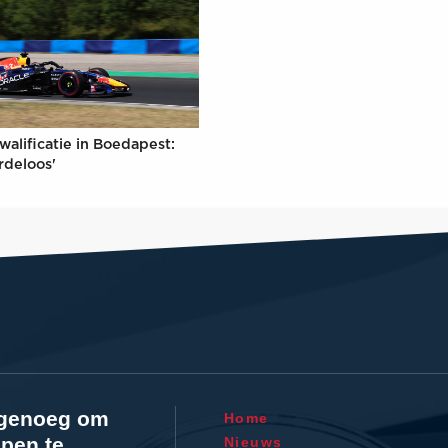
walificatie in Boedapest:
rdeloos'
l genoeg om
Home
pen te
Nieuws