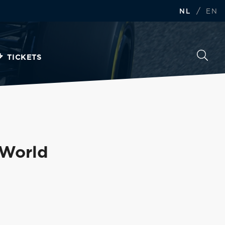
/
NL
EN
TICKETS
 World