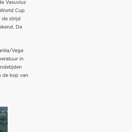
de Vesuvius
A World Cup
de strijd
eekend. De
rilla/Vega
eratuur in
ondetijden
n de kop van