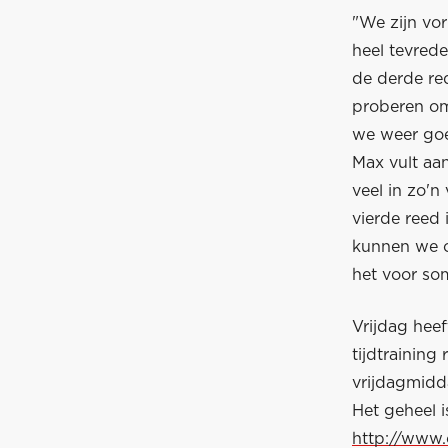
"We zijn vo
heel tevrede
de derde re
proberen om 
we weer go
Max vult aan
veel in zo'n
vierde reed 
kunnen we o
het voor som
Vrijdag heeft
tijdtraining 
vrijdagmidd
Het geheel i
http://www.