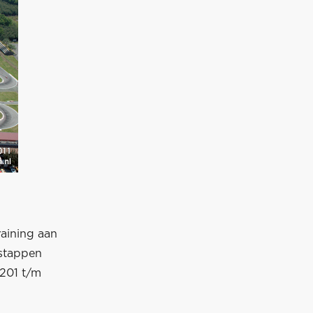
raining aan
rstappen
 201 t/m