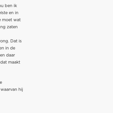
nu ben ik
lste en in
je moet wat
ning zaten
rong. Dat is
en in de
 en daar
 dat maakt
ie
, waarvan hij