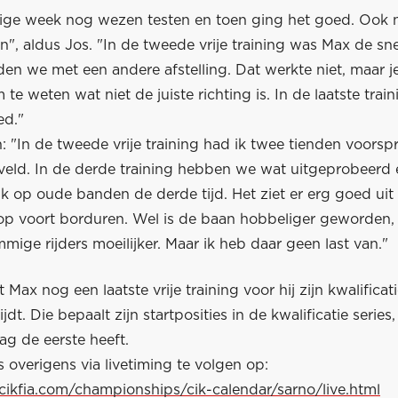
rige week nog wezen testen en toen ging het goed. Ook 
n", aldus Jos. "In de tweede vrije training was Max de sne
den we met een andere afstelling. Dat werkte niet, maar 
te weten wat niet de juiste richting is. In de laatste trai
ed."
: "In de tweede vrije training had ik twee tienden voorsp
 veld. In de derde training hebben we wat uitgeprobeerd 
ik op oude banden de derde tijd. Het ziet er erg goed uit
p voort borduren. Wel is de baan hobbeliger geworden,
mige rijders moeilijker. Maar ik heb daar geen last van."
 Max nog een laatste vrije training voor hij zijn kwalificat
rijdt. Die bepaalt zijn startposities in de kwalificatie series
ag de eerste heeft.
s overigens via livetiming te volgen op:
cikfia.com/championships/cik-calendar/sarno/live.html