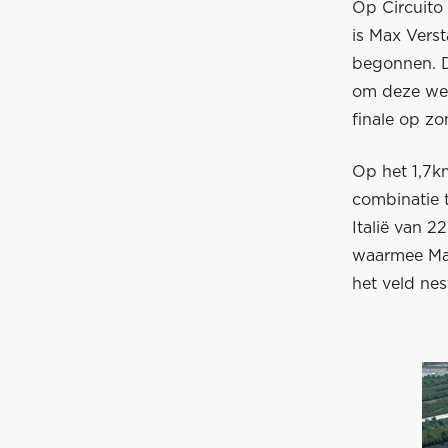
Op Circuito 
is Max Vers
begonnen. Da
om deze wer
finale op zo
Op het 1,7k
combinatie 
Italië van 2
waarmee Max
het veld nes