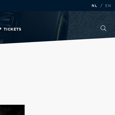
/
NL
EN
TICKETS