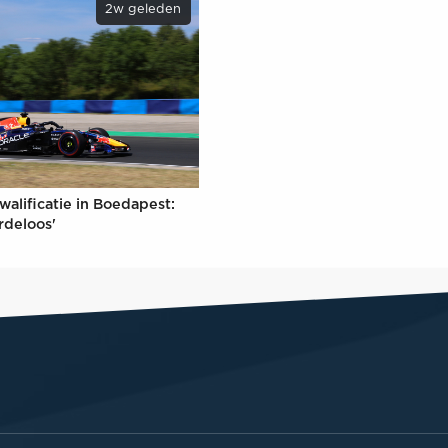
2w geleden
walificatie in Boedapest:
rdeloos'