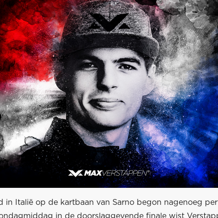
 in Italië op de kartbaan van Sarno begon nagenoeg per
ondagmiddag in de doorslaggevende finale wist Verstapp