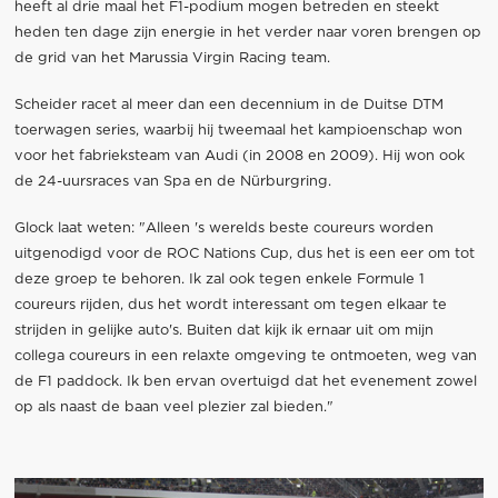
heeft al drie maal het F1-podium mogen betreden en steekt
heden ten dage zijn energie in het verder naar voren brengen op
de grid van het Marussia Virgin Racing team.
Scheider racet al meer dan een decennium in de Duitse DTM
toerwagen series, waarbij hij tweemaal het kampioenschap won
voor het fabrieksteam van Audi (in 2008 en 2009). Hij won ook
de 24-uursraces van Spa en de Nürburgring.
Glock laat weten: "Alleen 's werelds beste coureurs worden
uitgenodigd voor de ROC Nations Cup, dus het is een eer om tot
deze groep te behoren. Ik zal ook tegen enkele Formule 1
coureurs rijden, dus het wordt interessant om tegen elkaar te
strijden in gelijke auto's. Buiten dat kijk ik ernaar uit om mijn
collega coureurs in een relaxte omgeving te ontmoeten, weg van
de F1 paddock. Ik ben ervan overtuigd dat het evenement zowel
op als naast de baan veel plezier zal bieden."