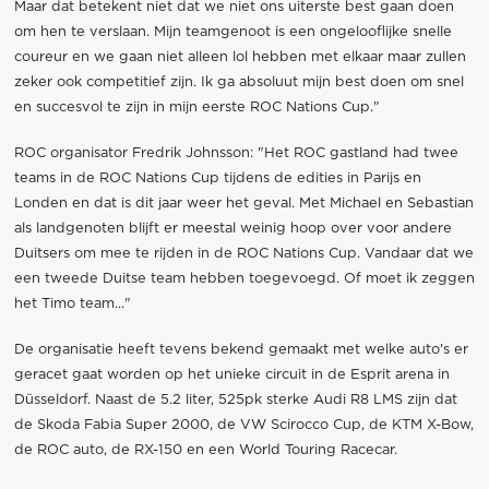
Maar dat betekent niet dat we niet ons uiterste best gaan doen
om hen te verslaan. Mijn teamgenoot is een ongelooflijke snelle
coureur en we gaan niet alleen lol hebben met elkaar maar zullen
zeker ook competitief zijn. Ik ga absoluut mijn best doen om snel
en succesvol te zijn in mijn eerste ROC Nations Cup."
ROC organisator Fredrik Johnsson: "Het ROC gastland had twee
teams in de ROC Nations Cup tijdens de edities in Parijs en
Londen en dat is dit jaar weer het geval. Met Michael en Sebastian
als landgenoten blijft er meestal weinig hoop over voor andere
Duitsers om mee te rijden in de ROC Nations Cup. Vandaar dat we
een tweede Duitse team hebben toegevoegd. Of moet ik zeggen
het Timo team..."
De organisatie heeft tevens bekend gemaakt met welke auto's er
geracet gaat worden op het unieke circuit in de Esprit arena in
Düsseldorf. Naast de 5.2 liter, 525pk sterke Audi R8 LMS zijn dat
de Skoda Fabia Super 2000, de VW Scirocco Cup, de KTM X-Bow,
de ROC auto, de RX-150 en een World Touring Racecar.