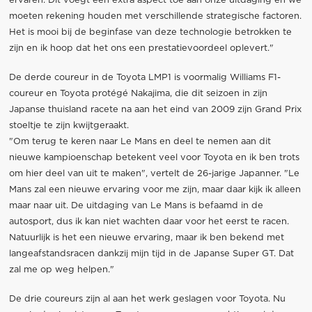
ervaren. Dit voegt een extra aspect toe aan onze uitdaging en we
moeten rekening houden met verschillende strategische factoren.
Het is mooi bij de beginfase van deze technologie betrokken te
zijn en ik hoop dat het ons een prestatievoordeel oplevert."
De derde coureur in de Toyota LMP1 is voormalig Williams F1-
coureur en Toyota protégé Nakajima, die dit seizoen in zijn
Japanse thuisland racete na aan het eind van 2009 zijn Grand Prix
stoeltje te zijn kwijtgeraakt.
"Om terug te keren naar Le Mans en deel te nemen aan dit
nieuwe kampioenschap betekent veel voor Toyota en ik ben trots
om hier deel van uit te maken", vertelt de 26-jarige Japanner. "Le
Mans zal een nieuwe ervaring voor me zijn, maar daar kijk ik alleen
maar naar uit. De uitdaging van Le Mans is befaamd in de
autosport, dus ik kan niet wachten daar voor het eerst te racen.
Natuurlijk is het een nieuwe ervaring, maar ik ben bekend met
langeafstandsracen dankzij mijn tijd in de Japanse Super GT. Dat
zal me op weg helpen."
De drie coureurs zijn al aan het werk geslagen voor Toyota. Nu