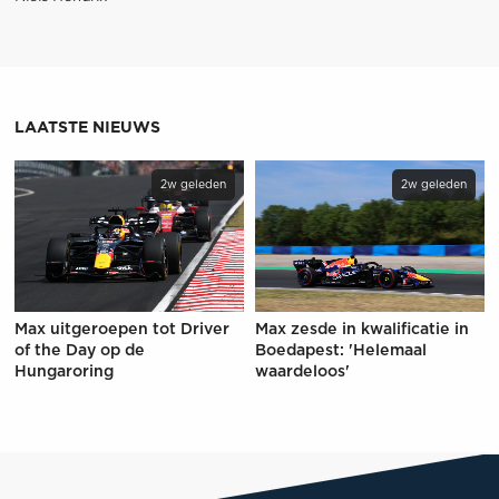
LAATSTE NIEUWS
2w geleden
2w geleden
Max uitgeroepen tot Driver
Max zesde in kwalificatie in
of the Day op de
Boedapest: 'Helemaal
Hungaroring
waardeloos'