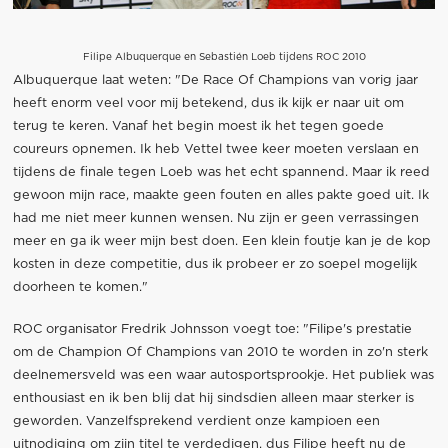
Filipe Albuquerque en Sebastién Loeb tijdens ROC 2010
Albuquerque laat weten: "De Race Of Champions van vorig jaar
heeft enorm veel voor mij betekend, dus ik kijk er naar uit om
terug te keren. Vanaf het begin moest ik het tegen goede
coureurs opnemen. Ik heb Vettel twee keer moeten verslaan en
tijdens de finale tegen Loeb was het echt spannend. Maar ik reed
gewoon mijn race, maakte geen fouten en alles pakte goed uit. Ik
had me niet meer kunnen wensen. Nu zijn er geen verrassingen
meer en ga ik weer mijn best doen. Een klein foutje kan je de kop
kosten in deze competitie, dus ik probeer er zo soepel mogelijk
doorheen te komen."
ROC organisator Fredrik Johnsson voegt toe: "Filipe's prestatie
om de Champion Of Champions van 2010 te worden in zo'n sterk
deelnemersveld was een waar autosportsprookje. Het publiek was
enthousiast en ik ben blij dat hij sindsdien alleen maar sterker is
geworden. Vanzelfsprekend verdient onze kampioen een
uitnodiging om zijn titel te verdedigen, dus Filipe heeft nu de