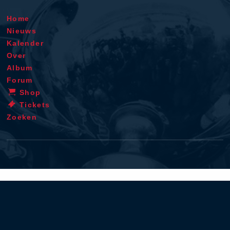
Home
Nieuws
Kalender
Over
Album
Forum
Shop
Tickets
Zoeken
Algemene voorwaarden
Privacy policy
Cookie verklaring
Disclaimer
Contact
RSS
iOS app
Android app