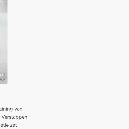
raining van
e Verstappen
atie zat