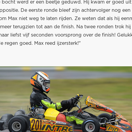
te bocht werd er een beetje geduwd. Hij kwam er goed uit
ppositie. De eerste ronde bleef zijn achtervolger nog een 
 om Max niet weg te laten rijden. Ze weten dat als hij een
meer terugzien tot aan de finish. Na twee ronden trok hij
r liefst vijf seconden voorsprong over de finish! Gelukk
e regen goed. Max reed ijzersterk!"