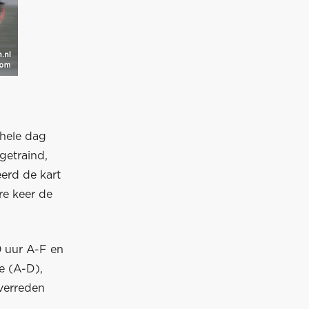
 hele dag
getraind,
erd de kart
re keer de
0 uur A-F en
ie (A-D),
 verreden