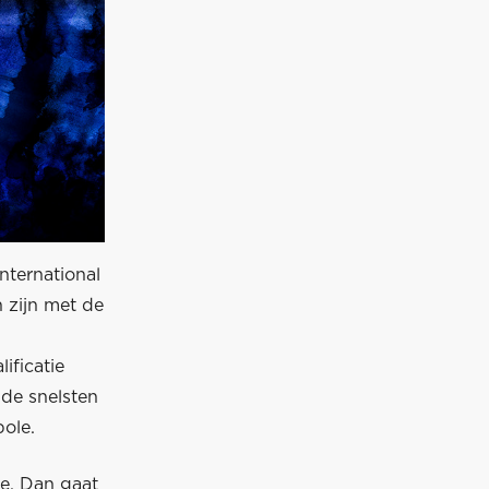
nternational
 zijn met de
ificatie
t de snelsten
ole.
sie. Dan gaat