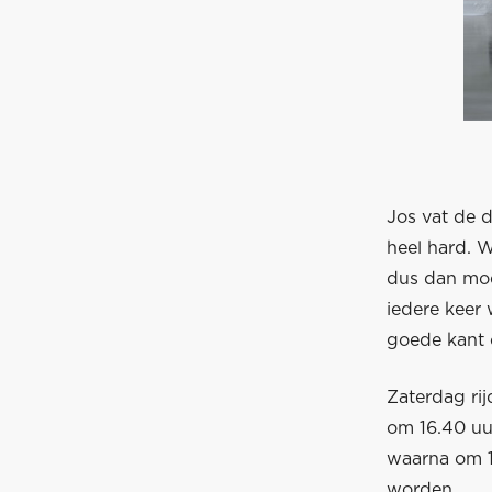
Jos vat de 
heel hard. W
dus dan moe
iedere keer
goede kant 
Zaterdag rij
om 16.40 uur
waarna om 1
worden.