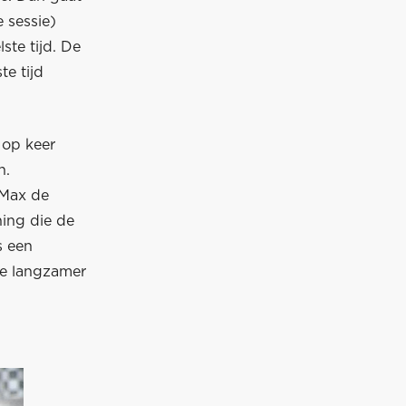
e sessie)
ste tijd. De
te tijd
 op keer
n.
e Max de
ning die de
s een
de langzamer