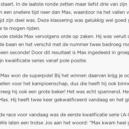
staart. In de laatste ronde zetten maar liefst drie van zijn
 een snellere tijd neer dan Max, waardoor na het vallen 
tijd zijn deel was. Deze klassering was gelukkig wel goe
e te mogen rijden.
ole stelde Max vervolgens orde op zaken. Hij was veruit 
de baan en het verschil met de nummer twee bedroeg maar
een seconde! Door dit resultaat is Max ingedeeld in groe
 zijn kwalificatie series vanaf pole positie.
 "Max won de superpole! Bij het winnen daarvan krijg je o
ellen voor het kampioenschap, dus die heeft hij ook binn
reeg hij ook een grote beker! Het was echt spannend. H
Max. Hij heeft twee keer gekwalificeerd vandaag en het g
de race voor vandaag was de eerste kwalificatie serie (A-
 We laten een trotse Jos aan het woord: "Max kwam heel