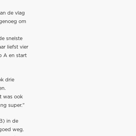
van de vlag
d genoeg om
de snelste
 liefst vier
p A en start
ok drie
en.
et was ook
ing super."
B) in de
 goed weg.