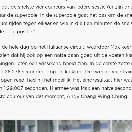
t dat de snelste vier coureurs van iedere sessie (er zijn dri
ar de superpole. In de superpole gaat het pas om de snel
urs rijden tegen elkaar en wie in die tien minuten de snels
de pole positie."
de hele dag op het Italiaanse circuit, waardoor Max keer
zien dat hij ook op een natte baan goed uit de voeten ka
iningen lieten een wisselend beeld zien. In de eerste zett
 – 1:26.276 seconden – op de klokken. De tweede vrije trai
ppen reed, had hij het moeilijk. Het eindresultaat hier wa
an 1:29.007 seconden. Hiermee was Max een halve secon
ste coureur van dat moment, Andy Chang Wing Chung.