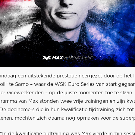
andaag een uitstekende prestatie neergezet door op het I
oli" te Sarno – waar de WSK Euro Series van start gegaan
vier raceweekenden – op de juiste momenten toe te slaan.
ramma van Max stonden twee vrije trainingen en zijn kwal
. De deelnemers die in hun kwalificatie tijdtraining zich to
enen, mochten zich daarna nog opmaken voor de superp
 "In de kwalificatie tijdtraining was Max vierde in zijn ses