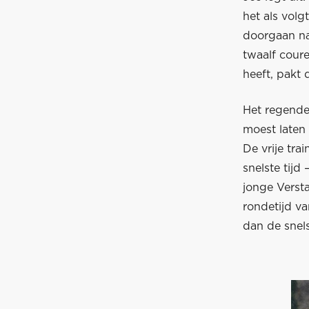
het als volg
doorgaan na
twaalf coure
heeft, pakt 
Het regende 
moest laten 
De vrije tra
snelste tijd
jonge Versta
rondetijd v
dan de snel