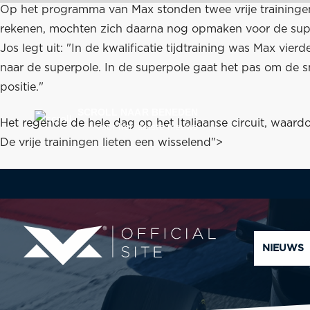
Op het programma van Max stonden twee vrije trainingen en
rekenen, mochten zich daarna nog opmaken voor de sup
Jos legt uit: "In de kwalificatie tijdtraining was Max vierd
naar de superpole. In de superpole gaat het pas om de snel
positie."
SCROLL NAAR BENEDEN
Het regende de hele dag op het Italiaanse circuit, waard
voor het laatste nieuws
De vrije trainingen lieten een wisselend">
NIEUWS