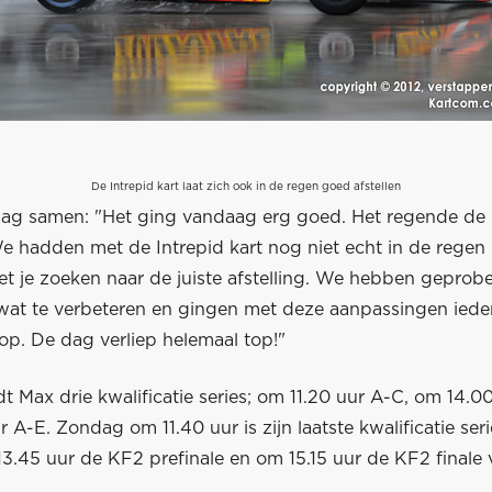
De Intrepid kart laat zich ook in de regen goed afstellen
dag samen: "Het ging vandaag erg goed. Het regende de
e hadden met de Intrepid kart nog niet echt in de regen 
t je zoeken naar de juiste afstelling. We hebben geprobe
 wat te verbeteren en gingen met deze aanpassingen iede
op. De dag verliep helemaal top!"
dt Max drie kwalificatie series; om 11.20 uur A-C, om 14.0
 A-E. Zondag om 11.40 uur is zijn laatste kwalificatie ser
3.45 uur de KF2 prefinale en om 15.15 uur de KF2 finale