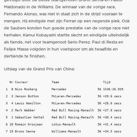
gevolgd door de beide teamgenoten Bruno Senna en Pastor
Maldonado in de Williams. De winnaar van de vorige race,
Fernando Alonso, was niet in staat zich in de strijd vooraan te
mengen. Hij eindigde met zijn Ferrari op een negende plek. Ook
de Saubers konden hun goede prestatie van de vorige race niet
herhalen. Kamui Kobayashi startte slecht en eindigde uiteindelijk
als tiende, net voor teamgenoot Serio Perez. Paul di Resta en
Felipe Massa volgden in hun voetspoor om als twaalfde en
dertiende te finishen.
Uitslag van de Grand Prix van China:
   Nr Coureur             Team                        Tijd

 1  8 Nico Rosberg        Mercedes                 56 1h36:26.929

 2  3 Jenson Button       McLaren-Mercedes         56 +20.6 secs

 3  4 Lewis Hamilton      McLaren-Mercedes         56 +26.0 secs

 4  2 Mark Webber         Red Bull Racing-Renault  56 +27.9 secs

 5  1 Sebastian Vettel    Red Bull Racing-Renault  56 +30.4 secs

 6 10 Romain Grosjean     Lotus-Renault            56 +31.4 secs

 7 19 Bruno Senna         Williams-Renault         56 +34.5 secs
