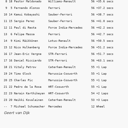
 8 18 Pastor Maldonado    Williams-Renault         56 +35.6 secs

 9  5 Fernando Alonso     Ferrari                  56 +37.2 secs

10 14 Kamui Kobayashi     Sauber-Ferrari           56 +38.7 secs

11 15 Sergio Perez        Sauber-Ferrari           56 +41.0 secs

12 11 Paul di Resta       Force India-Mercedes     56 +42.2 secs

13  6 Felipe Massa        Ferrari                  56 +42.7 secs

14  9 Kimi Räikkönen      Lotus-Renault            56 +50.5 secs

15 12 Nico Hulkenberg     Force India-Mercedes     56 +51.2 secs

16 17 Jean-Eric Vergne    STR-Ferrari              56 +51.7 secs

17 16 Daniel Ricciardo    STR-Ferrari              56 +63.1 secs

18 21 Vitaly Petrov       Caterham-Renault         55 +1 Lap

19 24 Timo Glock          Marussia-Cosworth        55 +1 Lap

20 25 Charles Pic         Marussia-Cosworth        55 +1 Lap

21 22 Pedro de la Rosa    HRT-Cosworth             55 +1 Lap

22 23 Narain Karthikeyan  HRT-Cosworth             54 +2 Laps

23 20 Heikki Kovalainen   Caterham-Renault         53 +3 Laps

Geert van Dijk