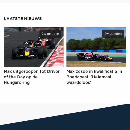
LAATSTE NIEUWS
2w geleden
2w geleden
Max uitgeroepen tot Driver
Max zesde in kwalificatie in
of the Day op de
Boedapest: 'Helemaal
Hungaroring
waardeloos'