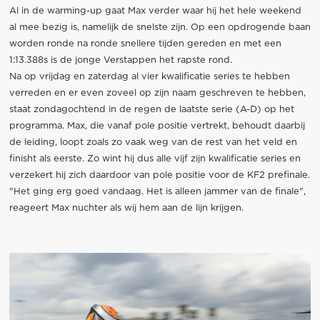
Al in de warming-up gaat Max verder waar hij het hele weekend
al mee bezig is, namelijk de snelste zijn. Op een opdrogende baan
worden ronde na ronde snellere tijden gereden en met een
1:13.388s is de jonge Verstappen het rapste rond.
Na op vrijdag en zaterdag al vier kwalificatie series te hebben
verreden en er even zoveel op zijn naam geschreven te hebben,
staat zondagochtend in de regen de laatste serie (A-D) op het
programma. Max, die vanaf pole positie vertrekt, behoudt daarbij
de leiding, loopt zoals zo vaak weg van de rest van het veld en
finisht als eerste. Zo wint hij dus alle vijf zijn kwalificatie series en
verzekert hij zich daardoor van pole positie voor de KF2 prefinale.
"Het ging erg goed vandaag. Het is alleen jammer van de finale",
reageert Max nuchter als wij hem aan de lijn krijgen.