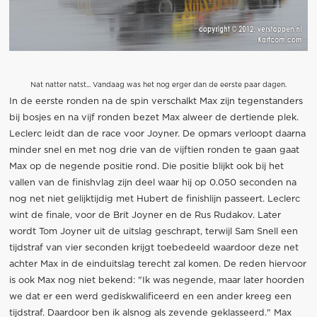
Nat natter natst... Vandaag was het nog erger dan de eerste paar dagen.
In de eerste ronden na de spin verschalkt Max zijn tegenstanders
bij bosjes en na vijf ronden bezet Max alweer de dertiende plek.
Leclerc leidt dan de race voor Joyner. De opmars verloopt daarna
minder snel en met nog drie van de vijftien ronden te gaan gaat
Max op de negende positie rond. Die positie blijkt ook bij het
vallen van de finishvlag zijn deel waar hij op 0.050 seconden na
nog net niet gelijktijdig met Hubert de finishlijn passeert. Leclerc
wint de finale, voor de Brit Joyner en de Rus Rudakov. Later
wordt Tom Joyner uit de uitslag geschrapt, terwijl Sam Snell een
tijdstraf van vier seconden krijgt toebedeeld waardoor deze net
achter Max in de einduitslag terecht zal komen. De reden hiervoor
is ook Max nog niet bekend: "Ik was negende, maar later hoorden
we dat er een werd gediskwalificeerd en een ander kreeg een
tijdstraf. Daardoor ben ik alsnog als zevende geklasseerd." Max