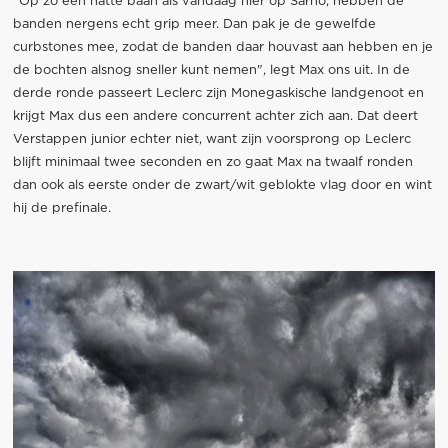
"Op zo een natte baan als vandaag hier op Sarno, hebben de
banden nergens echt grip meer. Dan pak je de gewelfde
curbstones mee, zodat de banden daar houvast aan hebben en je
de bochten alsnog sneller kunt nemen", legt Max ons uit. In de
derde ronde passeert Leclerc zijn Monegaskische landgenoot en
krijgt Max dus een andere concurrent achter zich aan. Dat deert
Verstappen junior echter niet, want zijn voorsprong op Leclerc
blijft minimaal twee seconden en zo gaat Max na twaalf ronden
dan ook als eerste onder de zwart/wit geblokte vlag door en wint
hij de prefinale.