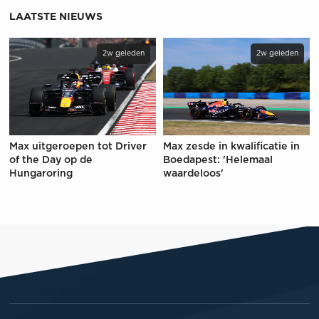
LAATSTE NIEUWS
2w geleden
2w geleden
Max uitgeroepen tot Driver
Max zesde in kwalificatie in
of the Day op de
Boedapest: 'Helemaal
Hungaroring
waardeloos'