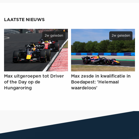
LAATSTE NIEUWS
2w geleden
2w geleden
Max uitgeroepen tot Driver
Max zesde in kwalificatie in
of the Day op de
Boedapest: 'Helemaal
Hungaroring
waardeloos'