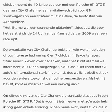
oktober neemt de 40-jarige coureur met een Porsche 911 GT3 R
deel aan City Challenge, een invitatiewedstrijd voor GT-
sportwagens op een stratencircuit in Bakoe, de hoofdstad van
Azerbeidzjan.
"Het lijkt me wel een spannende uitdaging", aldus Jos, die voor
het eerst sinds de 24 Uur van Le Mans editie van 2009 weer een
race rijdt.
De organisatie van City Challenge polste enkele weken geleden
of Jos interesse had om op 6 en 7 oktober in Bakoe te racen.
"Daar moest ik even over nadenken, maar het klinkt allemaal wel
interessant, dus ik heb toegezegd", aldus Jos. "Het racen met GT-
auto's is internationaal sterk in opkomst, dus wellicht biedt dat ook
voor de verdere toekomst de nodige perspectieven. Als het mij
bevalt, komt er misschien wel een vervolg aan."
Op uitnodiging van de City Challenge organisatie stapt Jos in een
Porsche 911 GT3 R. "Dat is voor mij iets nieuws, met zo'n auto heb
ik nog geen enkele ervaring. Ik ben benieuwd", vertelt Jos, die in