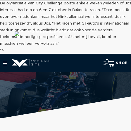
De organisatie van City Challenge polste enkele weken geleden of Jos
interesse had om op 6 en 7 oktober in Bakoe te racen. "Daar moest ik
even over nadenken, maar het klinkt allemaal wel interessant, dus ik
heb toegezegd", aldus Jos. "Het racen met GT-auto's is internationaal
sterk in opkomst, dus wellicht biedt dat ook voor de verdere
SCROLL NAAR BENEDEN
voor het laatste nieuws
toekomst de nodige perspectieven. Als het mij bevalt, komt er
misschien wel een vervolg aan."
">
SHOP