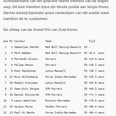
luchtweerstand van het grasveld neemt snelheid van de wagen
weg. Dit kost Hamilton bijna zijn tiende positie aan Sergio Perez.
Slechts dankzij bijzonder goed verdedigen van zijn positie weet
Hamilton dit te voorkomen.
De uitslag van de Grand Prix van Zuid-Korea:
pos Nr Coureur             Team                        Tijd 

 1   1 Sebastian Vettel    Red Bull Racing-Renault  55 -  

 2   2 Mark Webber         Red Bull Racing-Renault  55 +8.2  secs 

 3   5 Fernando Alonso     Ferrari                  55 +13.9 secs 

 4   6 Felipe Massa        Ferrari                  55 +20.1 secs 

 5   9 Kimi Räikkönen      Lotus-Renault            55 +36.7 secs 

 6  12 Nico Hulkenberg     Force India-Mercedes     55 +45.3 secs 

 7  10 Romain Grosjean     Lotus-Renault            55 +54.8 secs 

 8  17 Jean-Eric Vergne    STR-Ferrari              55 +69.5 secs 

 9  16 Daniel Ricciardo    STR-Ferrari              55 +71.7 secs 

10   4 Lewis Hamilton      McLaren-Mercedes         55 +79.6 secs 

11  15 Sergio Perez        Sauber-Ferrari           55 +80.0 secs 

12  11 Paul di Resta       Force India-Mercedes     55 +84.4 secs 
