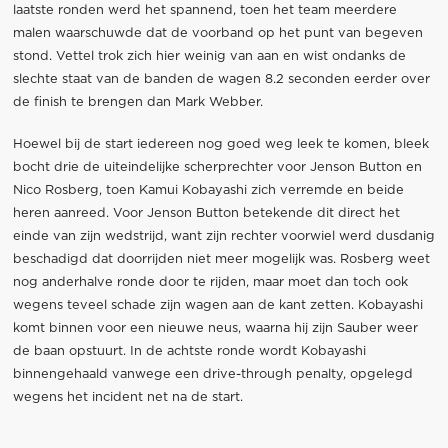
laatste ronden werd het spannend, toen het team meerdere
malen waarschuwde dat de voorband op het punt van begeven
stond. Vettel trok zich hier weinig van aan en wist ondanks de
slechte staat van de banden de wagen 8.2 seconden eerder over
de finish te brengen dan Mark Webber.
Hoewel bij de start iedereen nog goed weg leek te komen, bleek
bocht drie de uiteindelijke scherprechter voor Jenson Button en
Nico Rosberg, toen Kamui Kobayashi zich verremde en beide
heren aanreed. Voor Jenson Button betekende dit direct het
einde van zijn wedstrijd, want zijn rechter voorwiel werd dusdanig
beschadigd dat doorrijden niet meer mogelijk was. Rosberg weet
nog anderhalve ronde door te rijden, maar moet dan toch ook
wegens teveel schade zijn wagen aan de kant zetten. Kobayashi
komt binnen voor een nieuwe neus, waarna hij zijn Sauber weer
de baan opstuurt. In de achtste ronde wordt Kobayashi
binnengehaald vanwege een drive-through penalty, opgelegd
wegens het incident net na de start.