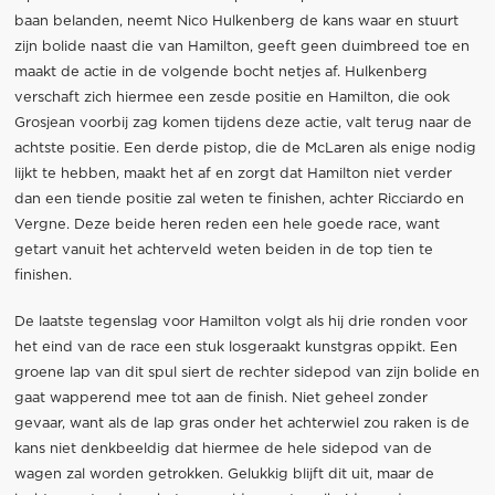
baan belanden, neemt Nico Hulkenberg de kans waar en stuurt
zijn bolide naast die van Hamilton, geeft geen duimbreed toe en
maakt de actie in de volgende bocht netjes af. Hulkenberg
verschaft zich hiermee een zesde positie en Hamilton, die ook
Grosjean voorbij zag komen tijdens deze actie, valt terug naar de
achtste positie. Een derde pistop, die de McLaren als enige nodig
lijkt te hebben, maakt het af en zorgt dat Hamilton niet verder
dan een tiende positie zal weten te finishen, achter Ricciardo en
Vergne. Deze beide heren reden een hele goede race, want
getart vanuit het achterveld weten beiden in de top tien te
finishen.
De laatste tegenslag voor Hamilton volgt als hij drie ronden voor
het eind van de race een stuk losgeraakt kunstgras oppikt. Een
groene lap van dit spul siert de rechter sidepod van zijn bolide en
gaat wapperend mee tot aan de finish. Niet geheel zonder
gevaar, want als de lap gras onder het achterwiel zou raken is de
kans niet denkbeeldig dat hiermee de hele sidepod van de
wagen zal worden getrokken. Gelukkig blijft dit uit, maar de