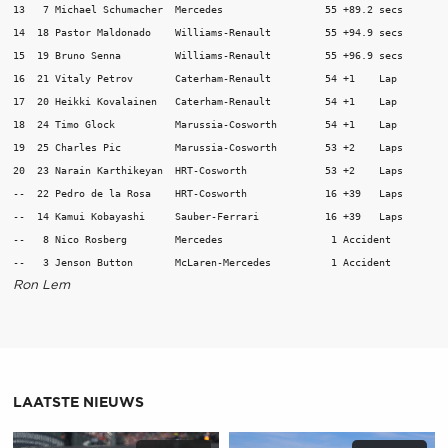
13   7 Michael Schumacher  Mercedes                 55 +89.2 secs 

14  18 Pastor Maldonado    Williams-Renault         55 +94.9 secs 

15  19 Bruno Senna         Williams-Renault         55 +96.9 secs 

16  21 Vitaly Petrov       Caterham-Renault         54 +1    Lap  

17  20 Heikki Kovalainen   Caterham-Renault         54 +1    Lap  

18  24 Timo Glock          Marussia-Cosworth        54 +1    Lap  

19  25 Charles Pic         Marussia-Cosworth        53 +2    Laps 

20  23 Narain Karthikeyan  HRT-Cosworth             53 +2    Laps 

--  22 Pedro de la Rosa    HRT-Cosworth             16 +39   Laps 

--  14 Kamui Kobayashi     Sauber-Ferrari           16 +39   Laps 

--   8 Nico Rosberg        Mercedes                  1 Accident   

Ron Lem
LAATSTE NIEUWS