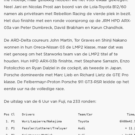
me moeilijk, maar gelukkig hebben we het voor elkaar gekregen."
Neel Jani en Nicolas Prost aan boord van de Lola-Toyota B12/60
namen als privéteam met Rebellion Racing de vierde plek in bezit.
Het duo finishte met een ronde voorsprong op de JRM HPD ARX-
03a van Peter Dumbreck, David Brabham en Karun Chandhok.
De ARD-Delta coureurs John Martin, Tor Graves en Shinji Nakano
wonnen in hun Oreca-Nissan 03 de LMP2 klasse, maar dat was
niet genoeg om het Starworks team van de LMP2 titel af te
houden. Hun HPD ARX-03b finishte, met Stephane Sarrazin, Enzo
Potolicchio en Ryan Dalziel in de cockpit, als tweede in Japan.
Porsche domineerde met Marc Lieb en Richard Lietz de GTE Pro
klasse. De Felbermayr-Proton Porsche 911 GT3-RSR leidde op het
eerste uur na de volledige race.
De uitslag van de 6 Uur van Fuji, na 233 ronden:
Pos Cl    Drivers                        Team/Car                   Time/
 1. P1    Wurz/Lapierre/Nakajima         Toyota                 6h00m42.9
 2. P1    Fassler/Lotterer/Treluyer      Audi                      + 11.2