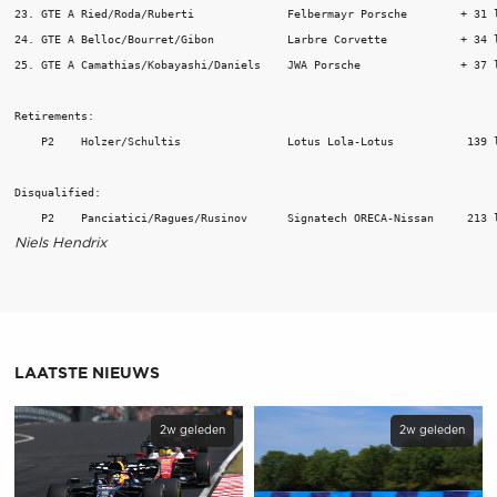
23. GTE A Ried/Roda/Ruberti              Felbermayr Porsche        + 31 l
24. GTE A Belloc/Bourret/Gibon           Larbre Corvette           + 34 l
25. GTE A Camathias/Kobayashi/Daniels    JWA Porsche               + 37 l
Retirements:

    P2    Holzer/Schultis                Lotus Lola-Lotus           139 l
Disqualified:

Niels Hendrix
LAATSTE NIEUWS
2w geleden
2w geleden