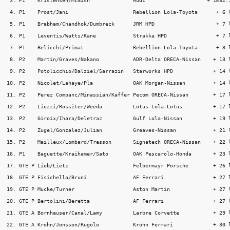
 3. P1    Kristensen/McNish              Audi                    + 1m32.5
 4. P1    Prost/Jani                     Rebellion Lola-Toyota      + 6 l
 5. P1    Brabham/Chandhok/Dumbreck      JRM HPD                    + 7 l
 6. P1    Leventis/Watts/Kane            Strakka HPD                + 7 l
 7. P1    Belicchi/Primat                Rebellion Lola-Toyota      + 8 l
 8. P2    Martin/Graves/Nakano           ADR-Delta ORECA-Nissan    + 13 l
 9. P2    Potolicchio/Dalziel/Sarrazin   Starworks HPD             + 14 l
10. P2    Nicolet/Lahaye/Pla             OAK Morgan-Nissan         + 14 l
11. P2    Perez Companc/Minassian/Kaffer Pecom ORECA-Nissan        + 17 l
12. P2    Liuzzi/Rossiter/Weeda          Lotus Lola-Lotus          + 17 l
13. P2    Giroix/Ihara/Deletraz          Gulf Lola-Nissan          + 19 l
14. P2    Zugel/Gonzalez/Julian          Greaves-Nissan            + 21 l
15. P2    Mailleux/Lombard/Tresson       Signatech ORECA-Nissan    + 22 l
16. P1    Baguette/Kraihamer/Sato        OAK Pescarolo-Honda       + 23 l
17. GTE P Lieb/Lietz                     Felbermayr Porsche        + 26 l
18. GTE P Fisichella/Bruni               AF Ferrari                + 27 l
19. GTE P Mucke/Turner                   Aston Martin              + 27 l
20. GTE P Bertolini/Beretta              AF Ferrari                + 27 l
21. GTE A Bornhauser/Canal/Lamy          Larbre Corvette           + 29 l
22. GTE A Krohn/Jonsson/Rugolo           Krohn Ferrari             + 30 l