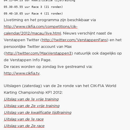
04.15-04.23 uur Kwalificatie tijdtraining

05.30-05.55 uur Race 3 (21 ronden)

Livetiming en het programma zijn beschikbaar via
http://www.cikfia.com/competitions/cik-
calendar/2012/macau/live.html
. Nieuws verschijnt naast de
Verstappen Twitter (
http://twitter.com/VerstappenFans
) en het
persoonlijke Twitter account van Max
(
http://twitter.com/MaxVerstappen3
) natuurlijk ook dagelijks op
de Verstappen Info Page.
De races worden op zondag live gestreamd via:
http://www.cikfia.tv
.
Uitslagen (zaterdag) van de 2e ronde van het CIK-FIA World
Karting Championship KF1 2012:
Uitslag van de 1e vrije training
Uitslag van de 2e vrije training
Uitslag van de kwalificatie tijdtraining
Uitslag van de 1e race
Uitslag van de 2e race