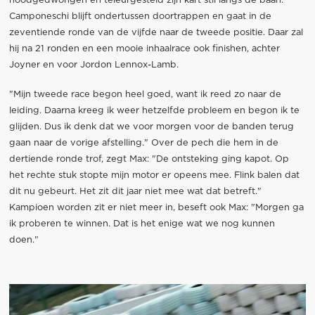
noodgedwongen en teleurgesteld zijn kart stil langs de baan.
Camponeschi blijft ondertussen doortrappen en gaat in de
zeventiende ronde van de vijfde naar de tweede positie. Daar zal
hij na 21 ronden en een mooie inhaalrace ook finishen, achter
Joyner en voor Jordon Lennox-Lamb.
"Mijn tweede race begon heel goed, want ik reed zo naar de
leiding. Daarna kreeg ik weer hetzelfde probleem en begon ik te
glijden. Dus ik denk dat we voor morgen voor de banden terug
gaan naar de vorige afstelling." Over de pech die hem in de
dertiende ronde trof, zegt Max: "De ontsteking ging kapot. Op
het rechte stuk stopte mijn motor er opeens mee. Flink balen dat
dit nu gebeurt. Het zit dit jaar niet mee wat dat betreft."
Kampioen worden zit er niet meer in, beseft ook Max: "Morgen ga
ik proberen te winnen. Dat is het enige wat we nog kunnen
doen."