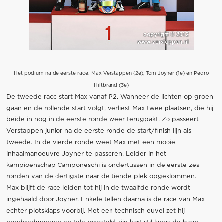
Het podium na de eerste race: Max Verstappen (2e), Tom Joyner (1e) en Pedro
Hiltbrand (3e)
De tweede race start Max vanaf P2. Wanneer de lichten op groen
gaan en de rollende start volgt, verliest Max twee plaatsen, die hij
beide in nog in de eerste ronde weer terugpakt. Zo passeert
Verstappen junior na de eerste ronde de start/finish lijn als
tweede. In de vierde ronde weet Max met een mooie
inhaalmanoeuvre Joyner te passeren. Leider in het
kampioenschap Camponeschi is ondertussen in de eerste zes
ronden van de dertigste naar de tiende plek opgeklommen.
Max blijft de race leiden tot hij in de twaalfde ronde wordt
ingehaald door Joyner. Enkele tellen daarna is de race van Max
echter plotsklaps voorbij. Met een technisch euvel zet hij