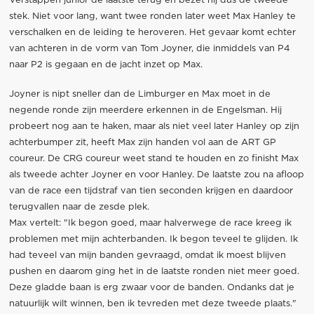
Verstappen junior de laatste terug en bezet hij dus de tweede
stek. Niet voor lang, want twee ronden later weet Max Hanley te
verschalken en de leiding te heroveren. Het gevaar komt echter
van achteren in de vorm van Tom Joyner, die inmiddels van P4
naar P2 is gegaan en de jacht inzet op Max.
Joyner is nipt sneller dan de Limburger en Max moet in de
negende ronde zijn meerdere erkennen in de Engelsman. Hij
probeert nog aan te haken, maar als niet veel later Hanley op zijn
achterbumper zit, heeft Max zijn handen vol aan de ART GP
coureur. De CRG coureur weet stand te houden en zo finisht Max
als tweede achter Joyner en voor Hanley. De laatste zou na afloop
van de race een tijdstraf van tien seconden krijgen en daardoor
terugvallen naar de zesde plek.
Max vertelt: "Ik begon goed, maar halverwege de race kreeg ik
problemen met mijn achterbanden. Ik begon teveel te glijden. Ik
had teveel van mijn banden gevraagd, omdat ik moest blijven
pushen en daarom ging het in de laatste ronden niet meer goed.
Deze gladde baan is erg zwaar voor de banden. Ondanks dat je
natuurlijk wilt winnen, ben ik tevreden met deze tweede plaats."