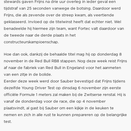
stewards gaven Frijns na drie uur overleg in ieder geval een
tijdstraf van 25 seconden vanwege de botsing. Daardoor werd
Frijns, die als zevende over de streep kwam, als veertiende
geklasseerd. Invloed op de titelwinst heeft dat echter niet. Wel
benadeelde hij hiermee zijn team, want Fortec valt daardoor van
de tweede naar de derde plaats in het
constructeurskampioenschap.
Hoe dan ook, dankzij de behaalde titel mag hij op donderdag 8
november in de Red Bull RB8 stappen. Nog deze week reist Frijns
af naar de fabriek van Red Bull in Engeland voor het aanmeten
van een zitje in de bolide.
Eerder deze week werd door Sauber bevestigd dat Frijns tijdens
dezelfde Young Driver Test op dinsdag 6 november zijn eerste
officiële Formule 1 meters zal maken bij de Zwitserse renstal. Hij is
vanaf de donderdag voor de race, die op 4 november
plaatsvindt, al gast bij Sauber om een kijkje in de keuken te
nemen en zich in alle rust te kunnen prepareren op de belangrijke
test.