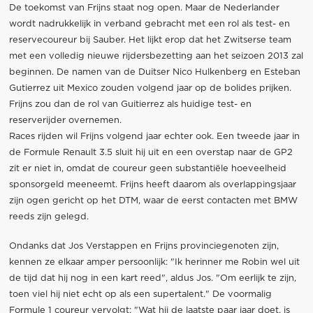
De toekomst van Frijns staat nog open. Maar de Nederlander
wordt nadrukkelijk in verband gebracht met een rol als test- en
reservecoureur bij Sauber. Het lijkt erop dat het Zwitserse team
met een volledig nieuwe rijdersbezetting aan het seizoen 2013 zal
beginnen. De namen van de Duitser Nico Hulkenberg en Esteban
Gutierrez uit Mexico zouden volgend jaar op de bolides prijken.
Frijns zou dan de rol van Guitierrez als huidige test- en
reserverijder overnemen.
Races rijden wil Frijns volgend jaar echter ook. Een tweede jaar in
de Formule Renault 3.5 sluit hij uit en een overstap naar de GP2
zit er niet in, omdat de coureur geen substantiële hoeveelheid
sponsorgeld meeneemt. Frijns heeft daarom als overlappingsjaar
zijn ogen gericht op het DTM, waar de eerst contacten met BMW
reeds zijn gelegd.
Ondanks dat Jos Verstappen en Frijns provinciegenoten zijn,
kennen ze elkaar amper persoonlijk: "Ik herinner me Robin wel uit
de tijd dat hij nog in een kart reed", aldus Jos. "Om eerlijk te zijn,
toen viel hij niet echt op als een supertalent." De voormalig
Formule 1 coureur vervolgt: "Wat hij de laatste paar jaar doet, is