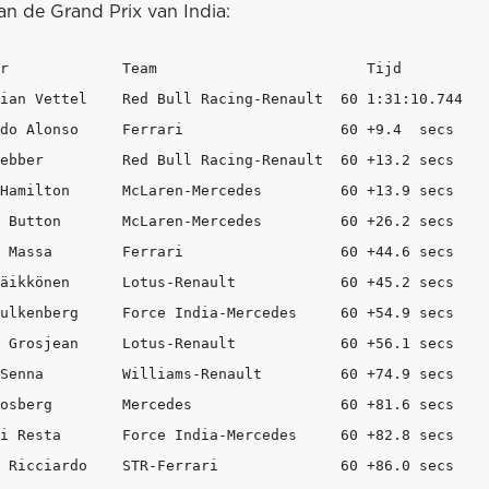
an de Grand Prix van India:
r             Team                        Tijd 

ian Vettel    Red Bull Racing-Renault  60 1:31:10.744

do Alonso     Ferrari                  60 +9.4  secs 

ebber         Red Bull Racing-Renault  60 +13.2 secs 

Hamilton      McLaren-Mercedes         60 +13.9 secs  

 Button       McLaren-Mercedes         60 +26.2 secs  

 Massa        Ferrari                  60 +44.6 secs  

äikkönen      Lotus-Renault            60 +45.2 secs  

ulkenberg     Force India-Mercedes     60 +54.9 secs 

 Grosjean     Lotus-Renault            60 +56.1 secs

Senna         Williams-Renault         60 +74.9 secs

osberg        Mercedes                 60 +81.6 secs 

i Resta       Force India-Mercedes     60 +82.8 secs 

 Ricciardo    STR-Ferrari              60 +86.0 secs 
