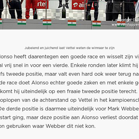
Jubelend en juichend laat Vettel weten de winnaar te zijn
onso heeft daarentegen een goede race en wisselt zijn vi
al vrij snel in voor een vierde. Enkele ronden later klimt hi
fs tweede positie, maar valt even hard ook weer terug na
e race doet Alonso echter goede zaken en met enkele
 komt hij uiteindelijk op een fraaie tweede positie terecht
t oplopen van de achterstand op Vettel in het kampioens
e derde positie is daarmee uiteindelijk voor Mark Webber
tart ging, maar deze positie aan Alonso verliest doordat 
on gebruiken waar Webber dit niet kon.