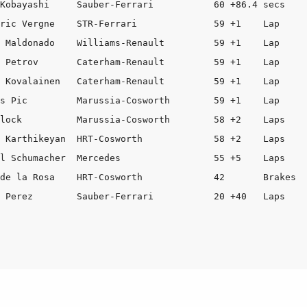
Kobayashi     Sauber-Ferrari           60 +86.4 secs  

ric Vergne    STR-Ferrari              59 +1    Lap 

 Maldonado    Williams-Renault         59 +1    Lap 

 Petrov       Caterham-Renault         59 +1    Lap 

 Kovalainen   Caterham-Renault         59 +1    Lap  

s Pic         Marussia-Cosworth        59 +1    Lap 

lock          Marussia-Cosworth        58 +2    Laps

 Karthikeyan  HRT-Cosworth             58 +2    Laps 

l Schumacher  Mercedes                 55 +5    Laps  

de la Rosa    HRT-Cosworth             42       Brakes 
