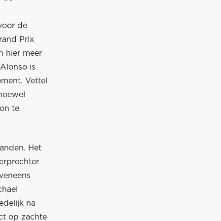
voor de
rand Prix
n hier meer
Alonso is
ement. Vettel
 hoewel
on te
banden. Het
herprechter
eveneens
chael
delijk na
ct op zachte