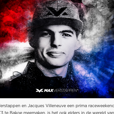
 Verstappen en Jacques Villeneuve een prima raceweekend
te Bakoe meemaken, is het ook elders in de wereld va