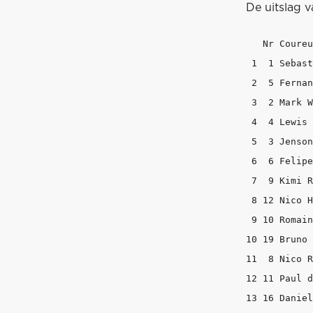
De uitslag v
   Nr Coureu
 1  1 Sebast
 2  5 Fernan
 3  2 Mark W
 4  4 Lewis 
 5  3 Jenson
 6  6 Felipe
 7  9 Kimi R
 8 12 Nico H
 9 10 Romain
10 19 Bruno 
11  8 Nico R
12 11 Paul d
13 16 Daniel