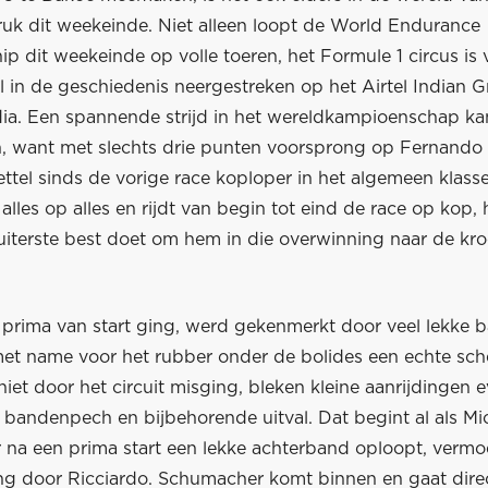
ruk dit weekeinde. Niet alleen loopt de World Endurance
 dit weekeinde op volle toeren, het Formule 1 circus is 
 in de geschiedenis neergestreken op het Airtel Indian G
ndia. Een spannende strijd in het wereldkampioenschap ka
n, want met slechts drie punten voorsprong op Fernando 
ttel sinds de vorige race koploper in het algemeen klass
alles op alles en rijdt van begin tot eind de race op kop,
uiterste best doet om hem in die overwinning naar de kro
e prima van start ging, werd gekenmerkt door veel lekke 
t met name voor het rubber onder de bolides een echte sc
niet door het circuit misging, bleken kleine aanrijdingen 
 bandenpech en bijbehorende uitval. Dat begint al als Mi
na een prima start een lekke achterband oploopt, vermoe
ing door Ricciardo. Schumacher komt binnen en gaat dire