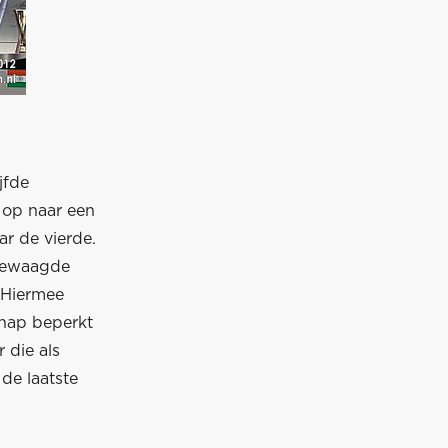
jfde
j op naar een
ar de vierde.
 gewaagde
. Hiermee
chap beperkt
 die als
de laatste