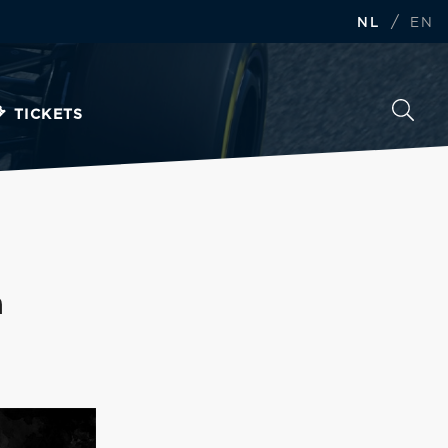
/
NL
EN
TICKETS
a