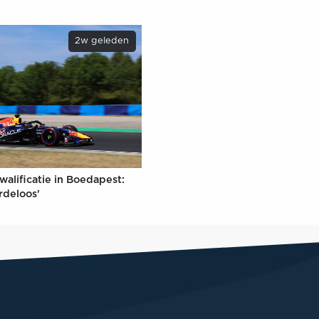
2w geleden
walificatie in Boedapest:
rdeloos'