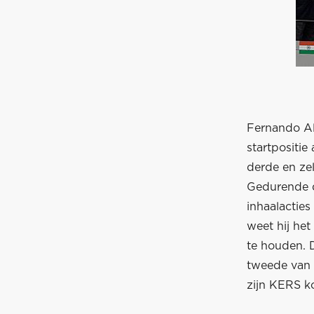
Fernando Al
startpositie 
derde en zel
Gedurende d
inhaalacties
weet hij he
te houden. D
tweede van s
zijn KERS k