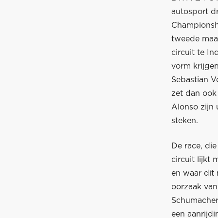
autosport d
Championship
tweede maal
circuit te I
vorm krijge
Sebastian Ve
zet dan ook 
Alonso zijn 
steken.
De race, di
circuit lijk
en waar dit 
oorzaak van
Schumacher 
een aanrijd