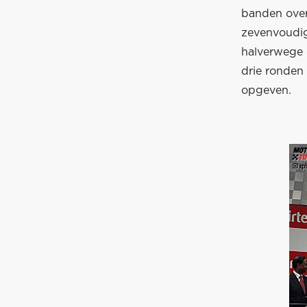
banden over.
zevenvoudig
halverwege d
drie ronden 
opgeven.