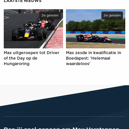
LAATSTE NIEUWS
2w geleden
2w geleden
Max uitgeroepen tot Driver
Max zesde in kwalificatie in
of the Day op de
Boedapest: 'Helemaal
Hungaroring
waardeloos'