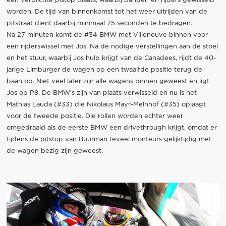
een verplichte pistop plaats, waarbij banden en rijders gewisseld
worden. De tijd van binnenkomst tot het weer uitrijden van de
pitstraat dient daarbij minimaal 75 seconden te bedragen.
Na 27 minuten komt de #34 BMW met Villeneuve binnen voor
een rijderswissel met Jos. Na de nodige verstellingen aan de stoel
en het stuur, waarbij Jos hulp krijgt van de Canadees, rijdt de 40-
jarige Limburger de wagen op een twaalfde positie terug de
baan op. Niet veel later zijn alle wagens binnen geweest en ligt
Jos op P8. De BMW's zijn van plaats verwisseld en nu is het
Mathias Lauda (#33) die Nikolaus Mayr-Melnhof (#35) opjaagt
voor de tweede positie. Die rollen worden echter weer
omgedraaid als de eerste BMW een drivethrough krijgt, omdat er
tijdens de pitstop van Buurman teveel monteurs gelijktijdig met
de wagen bezig zijn geweest.