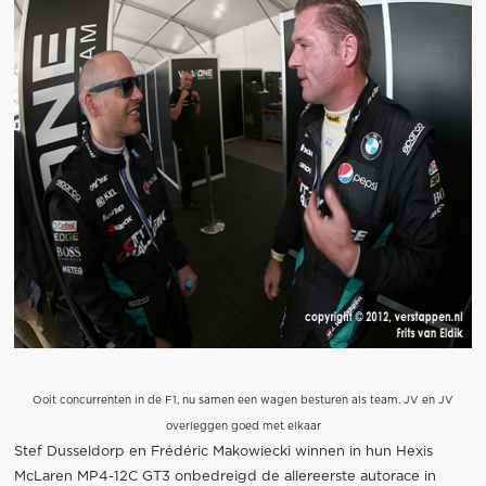
Ooit concurrenten in de F1, nu samen een wagen besturen als team. JV en JV
overleggen goed met elkaar
Stef Dusseldorp en Frédéric Makowiecki winnen in hun Hexis
McLaren MP4-12C GT3 onbedreigd de allereerste autorace in