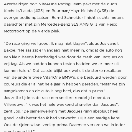
Azerbeidzjan ooit. Vita4One Racing Team pakt met de duo's
Kechele/Lauda (#33) en Buurman/Mayr-Melnhof (#35) de
overige podiumplaatsen. Bernd Schneider finisht slechts meters
daarachter met zijn Mercedes-Benz SLS AMG GT3 van Heico
Motorsport op de vierde plek.
"De race ging wel goed. Ik mag niet klagen", aldus Jos vanuit
Bakoe. "Helaas zat er vandaag niet meer in, omdat de auto nog
een klein beetje beschadigd was door de crash van Jacques op
vrijdag. Als we hadden kunnen testen hadden we er meer uit
kunnen halen." Dat laatste blijkt ook wel uit de sterke resultaten
van de andere twee Vita4One BMW's, die bestuurd werden door
coureurs die er al het hele jaar in hebben gereden. "Maar we zijn
aangekomen en de auto is nog heel, dus dat is prima."
Jos zette tijdens de race een snellere rondetijd neer dan
Villeneuve. "Ik was het hele weekend al sneller dan Jacques",
zegt Jos. "De samenwerking met Jacques ging absoluut heel
goed. Zelfs beter dan ik had verwacht. Hij is een aardige kerel.
Ook de rijderswissel verliep prima. Daarmee verloren we in ieder
geval geen tijd."