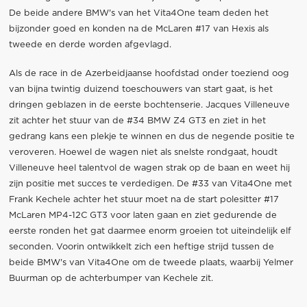
De beide andere BMW's van het Vita4One team deden het
bijzonder goed en konden na de McLaren #17 van Hexis als
tweede en derde worden afgevlagd.
Als de race in de Azerbeidjaanse hoofdstad onder toeziend oog
van bijna twintig duizend toeschouwers van start gaat, is het
dringen geblazen in de eerste bochtenserie. Jacques Villeneuve
zit achter het stuur van de #34 BMW Z4 GT3 en ziet in het
gedrang kans een plekje te winnen en dus de negende positie te
veroveren. Hoewel de wagen niet als snelste rondgaat, houdt
Villeneuve heel talentvol de wagen strak op de baan en weet hij
zijn positie met succes te verdedigen. De #33 van Vita4One met
Frank Kechele achter het stuur moet na de start polesitter #17
McLaren MP4-12C GT3 voor laten gaan en ziet gedurende de
eerste ronden het gat daarmee enorm groeien tot uiteindelijk elf
seconden. Voorin ontwikkelt zich een heftige strijd tussen de
beide BMW's van Vita4One om de tweede plaats, waarbij Yelmer
Buurman op de achterbumper van Kechele zit.