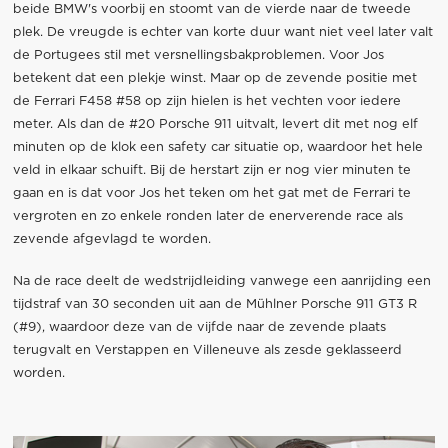
beide BMW's voorbij en stoomt van de vierde naar de tweede
plek. De vreugde is echter van korte duur want niet veel later valt
de Portugees stil met versnellingsbakproblemen. Voor Jos
betekent dat een plekje winst. Maar op de zevende positie met
de Ferrari F458 #58 op zijn hielen is het vechten voor iedere
meter. Als dan de #20 Porsche 911 uitvalt, levert dit met nog elf
minuten op de klok een safety car situatie op, waardoor het hele
veld in elkaar schuift. Bij de herstart zijn er nog vier minuten te
gaan en is dat voor Jos het teken om het gat met de Ferrari te
vergroten en zo enkele ronden later de enerverende race als
zevende afgevlagd te worden.
Na de race deelt de wedstrijdleiding vanwege een aanrijding een
tijdstraf van 30 seconden uit aan de Mühlner Porsche 911 GT3 R
(#9), waardoor deze van de vijfde naar de zevende plaats
terugvalt en Verstappen en Villeneuve als zesde geklasseerd
worden.