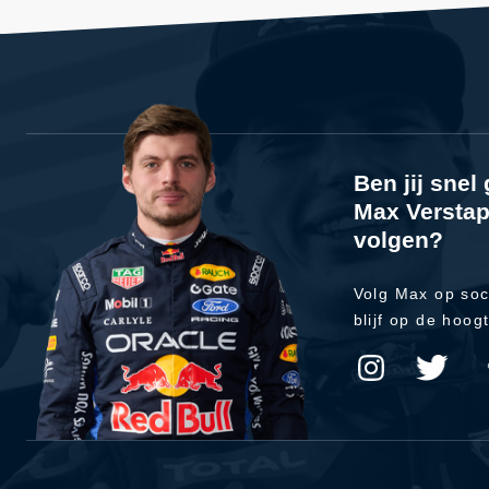
Ben jij sne
Max Verstap
volgen?
Volg Max op soc
blijf op de hoog