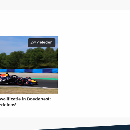
2w geleden
walificatie in Boedapest:
rdeloos'