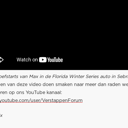
oefstarts van Max in de Florida Winter Series auto in Sebr
ien van deze video doen smaken naar meer dan raden we
eren op ons YouTube kanaal:
.youtube.com/user/VerstappenForum
x