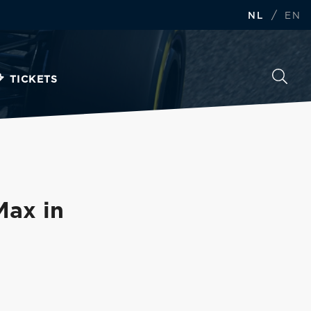
/
NL
EN
TICKETS
Max in