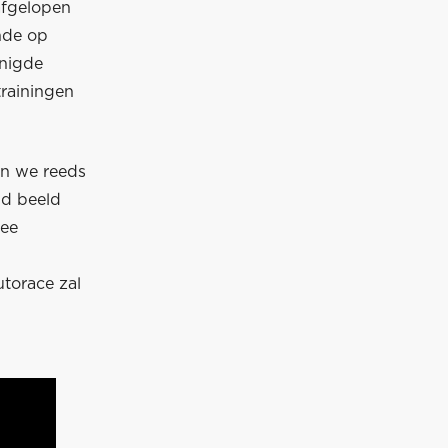
afgelopen
nde op
enigde
trainingen
en we reeds
nd beeld
wee
utorace zal