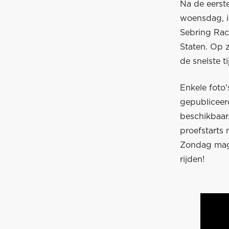
Na de eerst
woensdag, i
Sebring Rac
Staten. Op z
de snelste t
Enkele foto
gepubliceer
beschikbaar
proefstarts
Zondag mag h
rijden!