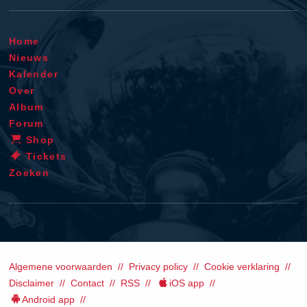
Home
Nieuws
Kalender
Over
Album
Forum
Shop
Tickets
Zoeken
Algemene voorwaarden
Privacy policy
Cookie verklaring
Disclaimer
Contact
RSS
iOS app
Android app