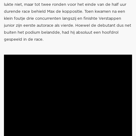
lukte niet, maar tot twee ronden voor het einde van de half uur
durende race behield Max de koppositie. Toen kwamen na een
klein foutje drie concurrenten langszij en finishte Verstappen
junior zijn eerste autorace als vierde. Hoewel de debutant dus net
buiten het podium belandde, had hij absoluut een hoofdrol
gespeeld in de race.