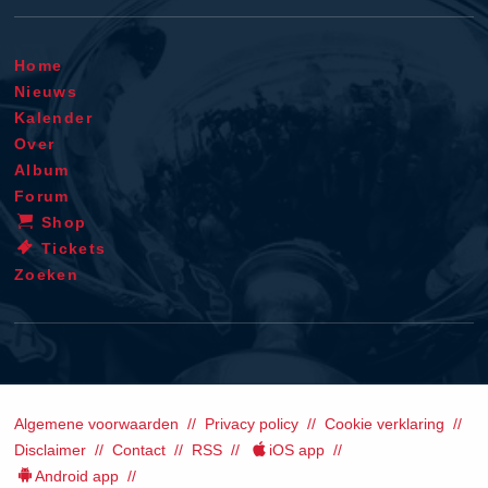
Home
Nieuws
Kalender
Over
Album
Forum
Shop
Tickets
Zoeken
Algemene voorwaarden
Privacy policy
Cookie verklaring
Disclaimer
Contact
RSS
iOS app
Android app