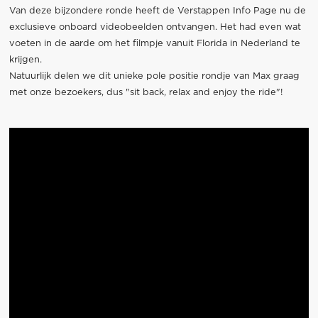
Van deze bijzondere ronde heeft de Verstappen Info Page nu de
exclusieve onboard videobeelden ontvangen. Het had even wat
voeten in de aarde om het filmpje vanuit Florida in Nederland te
krijgen.
Natuurlijk delen we dit unieke pole positie rondje van Max graag
met onze bezoekers, dus "sit back, relax and enjoy the ride"!