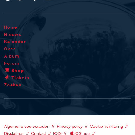
Home
Nieuws
Kalender
Over
Album
Forum
Shop
Tickets
Zoeken
Algemene voorwaarden
Privacy policy
Cookie verklaring
Disclaimer
Contact
RSS
iOS app