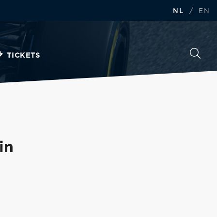
/
NL
EN
TICKETS
in