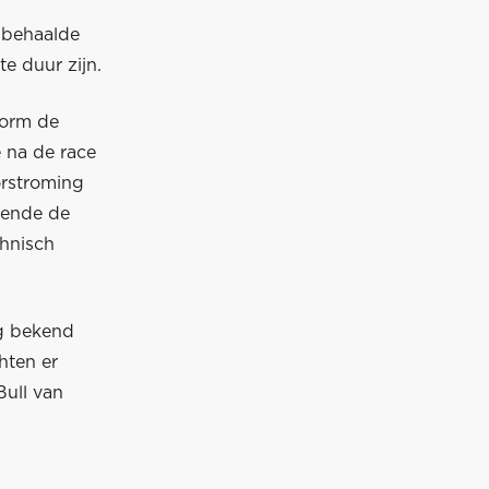
 behaalde
e duur zijn.
form de
 na de race
orstroming
rende de
chnisch
g bekend
hten er
Bull van