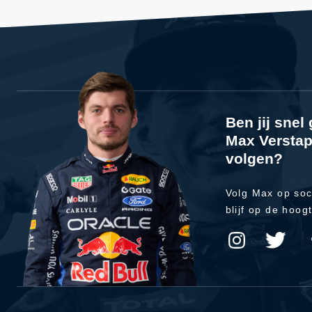
Ben jij sne
Max Verstap
volgen?
Volg Max op soc
blijf op de hoog