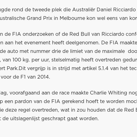
ugde rond de tweede plek die Australiër Daniel Ricciardo
ustralische Grand Prix in Melbourne kon wel eens van kort
n de FIA onderzoeken of de Red Bull van Ricciardo con
n aan het evenement heeft deelgenomen. De FIA maakte
de auto met nummer drie de limiet van de maximale do
 van 100 kg. per uur, stelselmatig heeft overtreden gedu
t Park.Dit vergrijp is in strijd met artikel 5.1.4 van het te
voor de F1 van 2014.
g, voorafgaand aan de race maakte Charlie Whiting no
 op een pardon van de FIA gerekend hoeft te worden moc
die deze regel overtreden, wat in zou houden dat de Red 
t de uitslagenlijst geschrapt gaat worden.