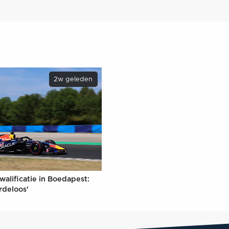
2w geleden
walificatie in Boedapest:
rdeloos'