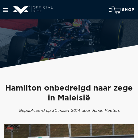
SHOP
Hamilton onbedreigd naar zege
in Maleisië
Gepubliceerd op 30 maart 2014 door Johan Peeters