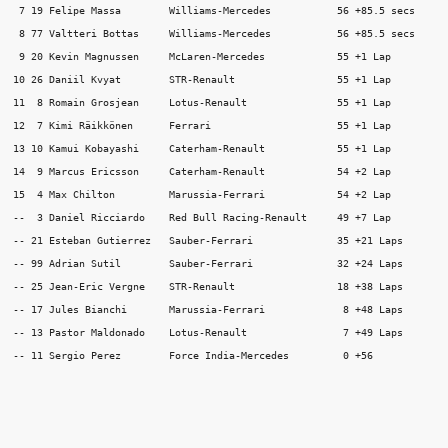
 7 19 Felipe Massa        Williams-Mercedes           56 +85.5 secs  

 8 77 Valtteri Bottas     Williams-Mercedes           56 +85.5 secs 

 9 20 Kevin Magnussen     McLaren-Mercedes            55 +1 Lap   

10 26 Daniil Kvyat        STR-Renault                 55 +1 Lap  

11  8 Romain Grosjean     Lotus-Renault               55 +1 Lap 

12  7 Kimi Räikkönen      Ferrari                     55 +1 Lap   

13 10 Kamui Kobayashi     Caterham-Renault            55 +1 Lap 

14  9 Marcus Ericsson     Caterham-Renault            54 +2 Lap 

15  4 Max Chilton         Marussia-Ferrari            54 +2 Lap  

--  3 Daniel Ricciardo    Red Bull Racing-Renault     49 +7 Lap   

-- 21 Esteban Gutierrez   Sauber-Ferrari              35 +21 Laps  

-- 99 Adrian Sutil        Sauber-Ferrari              32 +24 Laps  

-- 25 Jean-Eric Vergne    STR-Renault                 18 +38 Laps   

-- 17 Jules Bianchi       Marussia-Ferrari             8 +48 Laps  

-- 13 Pastor Maldonado    Lotus-Renault                7 +49 Laps  
