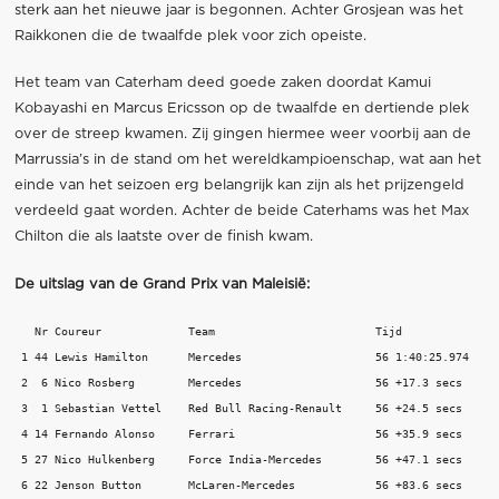
sterk aan het nieuwe jaar is begonnen. Achter Grosjean was het
Raikkonen die de twaalfde plek voor zich opeiste.
Het team van Caterham deed goede zaken doordat Kamui
Kobayashi en Marcus Ericsson op de twaalfde en dertiende plek
over de streep kwamen. Zij gingen hiermee weer voorbij aan de
Marrussia’s in de stand om het wereldkampioenschap, wat aan het
einde van het seizoen erg belangrijk kan zijn als het prijzengeld
verdeeld gaat worden. Achter de beide Caterhams was het Max
Chilton die als laatste over de finish kwam.
De uitslag van de Grand Prix van Maleisië:
   Nr Coureur             Team                        Tijd 

 1 44 Lewis Hamilton      Mercedes                    56 1:40:25.974 

 2  6 Nico Rosberg        Mercedes                    56 +17.3 secs   

 3  1 Sebastian Vettel    Red Bull Racing-Renault     56 +24.5 secs   

 4 14 Fernando Alonso     Ferrari                     56 +35.9 secs   

 5 27 Nico Hulkenberg     Force India-Mercedes        56 +47.1 secs  

 6 22 Jenson Button       McLaren-Mercedes            56 +83.6 secs  
