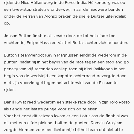
rijdende Nico Hülkenberg in de Force India. Hülkenberg was op
een twee-stop strategie onderweg, maar de nieuwere banden
onder de Ferrari van Alonso braken de snelle Duitser uiteindelijk
op.
Jenson Button finishte als zesde door, de tot het einde toe
vechtende, Felipe Massa en Valtteri Bottas achter zich te houden.
Button’s teamgenoot Kevin Magnussen eindigde wederom in de
punten, nadat hij in het begin van de race tegen een stop and go
penalty van vijf seconden aanliep toen hij Kimi Raikkonen in het
begin van de wedstrijd een kapotte achterband bezorgde door
met zijn voorvleugel tegen het achterwiel van de Fin aan te
rijden.
Daniil Kvyat reed wederom een sterke race door in zijn Toro Rosso
als tiende het laatste puntje voor zich op te eisen.
Voor het eerst dit seizoen kwam er een Lotus aan de finish al was
dit met een elfde plek net buiten de punten. Romain Grosjean
zorgde hiermee voor een lichtpuntje bij het team dat niet al te