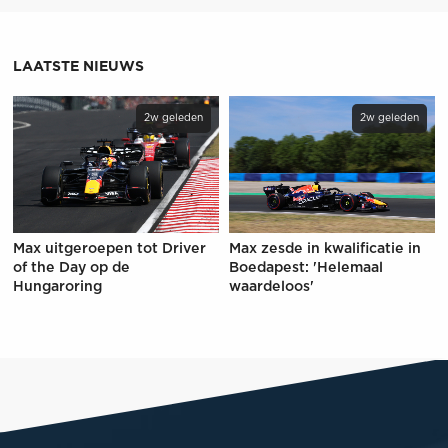
LAATSTE NIEUWS
2w geleden
2w geleden
Max uitgeroepen tot Driver
Max zesde in kwalificatie in
of the Day op de
Boedapest: 'Helemaal
Hungaroring
waardeloos'