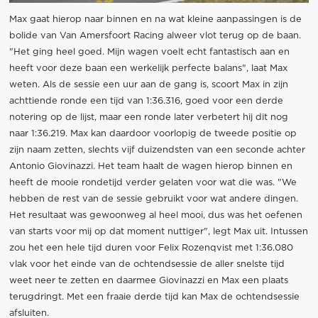
Max gaat hierop naar binnen en na wat kleine aanpassingen is de
bolide van Van Amersfoort Racing alweer vlot terug op de baan.
"Het ging heel goed. Mijn wagen voelt echt fantastisch aan en
heeft voor deze baan een werkelijk perfecte balans", laat Max
weten. Als de sessie een uur aan de gang is, scoort Max in zijn
achttiende ronde een tijd van 1:36.316, goed voor een derde
notering op de lijst, maar een ronde later verbetert hij dit nog
naar 1:36.219. Max kan daardoor voorlopig de tweede positie op
zijn naam zetten, slechts vijf duizendsten van een seconde achter
Antonio Giovinazzi. Het team haalt de wagen hierop binnen en
heeft de mooie rondetijd verder gelaten voor wat die was. "We
hebben de rest van de sessie gebruikt voor wat andere dingen.
Het resultaat was gewoonweg al heel mooi, dus was het oefenen
van starts voor mij op dat moment nuttiger", legt Max uit. Intussen
zou het een hele tijd duren voor Felix Rozenqvist met 1:36.080
vlak voor het einde van de ochtendsessie de aller snelste tijd
weet neer te zetten en daarmee Giovinazzi en Max een plaats
terugdringt. Met een fraaie derde tijd kan Max de ochtendsessie
afsluiten.