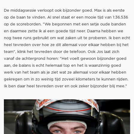
De middagsessie verloopt ook bijzonder goed. Max is als eerste
op de baan te vinden. Al snel staat er een mooie tijd van 1:36.536
op de scoreborden. "We begonnen met een setje oude banden
en daarmee zette ik al een goede tijd neer. Daarna hebben we
nog twee runs gebruikt om wat zaken uit te proberen. Ik ben echt
heel tevreden over hoe ze dit allemaal voor elkaar hebben bij het
team", klink het tevreden door de telefoon. Ook Jos laat zich
vanaf de achtergrond horen: "Het voelt gewoon bijzonder goed
aan, de balans is echt helemaal top en het is waanzinnig goed
werk van het team als je ziet wat ze allemaal voor elkaar hebben
gekregen om in zo weinig tijd zoveel kilometers te kunnen rijden.
Ik ben daar heel tevreden over en ook zeker bijzonder blij mee."