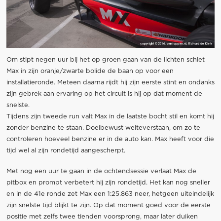
Om stipt negen uur bij het op groen gaan van de lichten schiet
Max in zijn oranje/zwarte bolide de baan op voor een
installatieronde. Meteen daarna rijdt hij zijn eerste stint en ondanks
zijn gebrek aan ervaring op het circuit is hij op dat moment de
snelste.
Tijdens zijn tweede run valt Max in de laatste bocht stil en komt hij
zonder benzine te staan. Doelbewust welteverstaan, om zo te
controleren hoeveel benzine er in de auto kan. Max heeft voor die
tijd wel al zijn rondetijd aangescherpt.
Met nog een uur te gaan in de ochtendsessie verlaat Max de
pitbox en prompt verbetert hij zijn rondetijd. Het kan nog sneller
en in de 41e ronde zet Max een 1:25.863 neer, hetgeen uiteindelijk
zijn snelste tijd blijkt te zijn. Op dat moment goed voor de eerste
positie met zelfs twee tienden voorsprong, maar later duiken