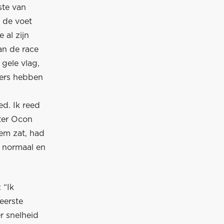
ste van
 de voet
 al zijn
an de race
gele vlag,
ders hebben
d. Ik reed
hter Ocon
hem zat, had
n normaal en
 “Ik
eerste
r snelheid