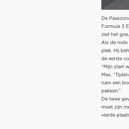
De Paaszonda
Formula 3 E
ziet het gra
Als de rode
plek. Hij be
de eerste co
“Mijn start 
Max. “Tijden
nam een boc
pakken.”
De twee gev
moet zijn me
vierde plaat