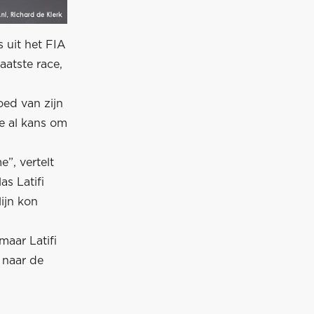
s uit het FIA
atste race,
ed van zijn
de al kans om
”, vertelt
as Latifi
ijn kon
aar Latifi
 naar de