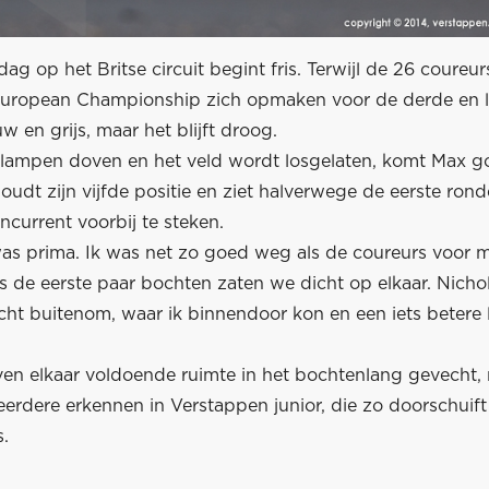
g op het Britse circuit begint fris. Terwijl de 26 coureur
uropean Championship zich opmaken voor de derde en la
uw en grijs, maar het blijft droog.
 lampen doven en het veld wordt losgelaten, komt Max go
houdt zijn vijfde positie en ziet halverwege de eerste ron
ncurrent voorbij te steken.
was prima. Ik was net zo goed weg als de coureurs voor me
s de eerste paar bochten zaten we dicht op elkaar. Nichol
ht buitenom, waar ik binnendoor kon en een iets betere l
en elkaar voldoende ruimte in het bochtenlang gevecht, m
erdere erkennen in Verstappen junior, die zo doorschuift
s.