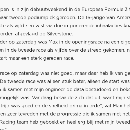
pen is in zijn debuutweekend in de Europese Formule 3 t
naar tweede podiumplek gereden. De 16-jarige Van Amer
tte als vijfde en wist via drie imponerende inhaalacties kn
orden afgevlagd op Silverstone.
der op zaterdag was Max in de openingsrace na een eig
en in de tweede race als vijfde over de streep gekomen, 
art maar een sterk gereden race.
 race op zaterdag was niet goed, maar daar heb ik van ge
De tweede race was al een stuk beter, alleen de start was
b ik samen met mijn engineer de data bestudeerd en bek
mogelijk was. Vandaag betaalde zich dat uit, want mijn s
strijd was goed en de snelheid prima in orde”, vat Max h
ben zeer tevreden met de progressie die ik samen met het
Racing team heb geboekt en heel erg blij met mijn tweede