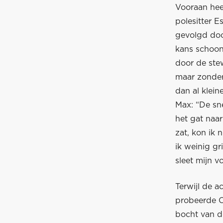
Vooraan hee
polesitter 
gevolgd door
kans schoon 
door de ste
maar zonder
dan al klei
Max: “De sn
het gat naar
zat, kon ik
ik weinig g
sleet mijn v
Terwijl de a
probeerde Oc
bocht van de