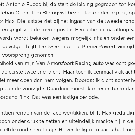
ft Antonio Fuoco bij de start de leiding gegrepen ten ko
Esteban Ocon. Tom Blomqvist bezet dan de derde plek, op
 Max. Die laatste ziet bij het ingaan van de tweede ronde
en grijpt vlot de derde positie. Een actie die na afloop v
wards wordt bekeken wegens mogelijk inhalen onder een 
 gevolgen blijft. De twee leidende Prema Powerteam rij
ne voorsprong genomen.
elheid van mijn Van Amersfoort Racing auto was echt goe
 de eerste twee snel dicht. Maar toen ik eenmaal vlak ac
 niet meer doen dan hem volgen. Doordat ik dicht achter 
rip aan de voorzijde. Daardoor moest ik meer insturen da
oorband flink. Dat was een lastige periode.”
chttien ronden van de race wegtikken, blijft Max geduldig:
on onder druk te zetten en uiteindelijk maakte hij in de 
 elfde ronde een foutje. Hij verdedigde, maar ik had mee