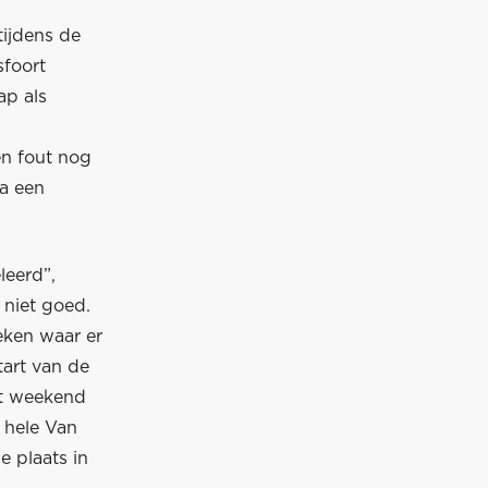
ijdens de
sfoort
ap als
en fout nog
na een
leerd”,
 niet goed.
eken waar er
tart van de
et weekend
 hele Van
 plaats in