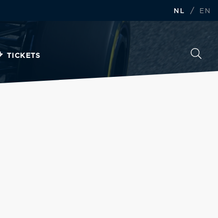
/
NL
EN
TICKETS