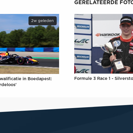
GERELATEERDE FOTO
2w geleden
Formule 3 Race 1 - Silverst
walificatie in Boedapest:
rdeloos'