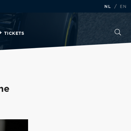
/
NL
EN
TICKETS
ne