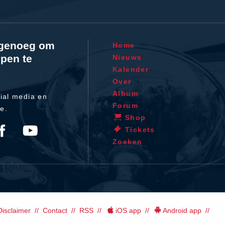
l genoeg om
Home
pen te
Nieuws
Kalender
Over
Album
ial media en
Forum
te.
Shop
Tickets
Zoeken
Disclaimer
Contact
RSS
iOS app
Android app