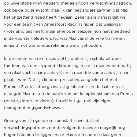
op Silverstone ging gepaard met een hoog verwachtingspatroon,
ook bij de buitenwacht, maar ik kan niet anders zeggen dat Max
het ontzettend goed heeft gedaan. Zeker als je nagaat dat we
voor een team (Van Amersfoort Racing) rijden dat weliswaar
grote ambities heeft, maar afgelopen seizoen nog niet meedeed
in de voorste gelederen. Nu was Max vanaf de vrije trainingen
iemand met wie serieus rekening werd gehouden.
In de eerste van drie races viel hij buiten zijn schuld uit door
toedoen van een slippende koppeling, maar in race twee reed hij
van plaats acht naar plaats vijf en in race drie van plaats vijf naar
plaats twee. Dat zijn knappe prestaties, aangezien het met
Formule 3-auto’s doorgaans lastig inhalen is. In de laatste race
eindigde Max tussen de auto’s van het kampioensteam van Prema
(eerste, derde en vierde), terwijl het gat met zijn eigen
teamgenoten gigantisch was.
Gevolg van zijn goede seizoenstart is wel dat het
verwachtingspatroon voor de volgende races zo mogelijk nog
hoger is komen te liggen, maar Max is iemand die daar geen