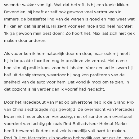
seconde wakker van ligt. Wat dat betreft, is hij een koele kikker.
Bovendien, hij heeft er zelf ook gewoon veel vertrouwen in.
Immers, de basisafstelling van de wagen is goed en Max weet wat
hij kan en dat hij snel is. Hij zegt voor een race altijd heel nuchter:
’Ik ga gewoon mijn best doen.’ Zo hoort het. Max laat zich niet gek
maken door anderen.
Als vader ken ik hem natuurlijk door en door, maar ook mij heeft
hij in bepaalde facetten nog in positieve zin verrast. Met name
hoe slim hij positie koos voor het inhalen. Voor een actie kwam hij
half uit de slipstream, waardoor hij nog kon profiteren van de
snelheid van de auto voor hem. Dat vond ik mooi om te zien. In
dat opzicht is hij verder dan ik vooraf had gedacht.
Door het racedebuut van Max op Silverstone heb ik de Grand Prix
van China slechts zijdelings gevolgd. De overmacht van Mercedes
kwam niet meer als een verrassing, met of zonder een eventueel
voordeel van tachtig pk zoals Red Bull-adviseur Helmut Marko
heeft beweerd. Ik denk dat zoiets moeilijk valt hard te maken.
Red Bull en Mercedes zijn sowieso behoorlijk aan het ruziën, maar