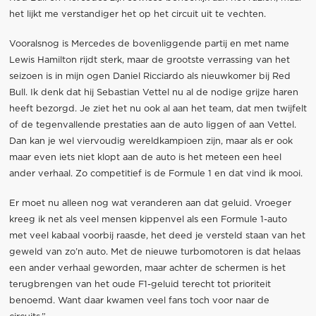
het lijkt me verstandiger het op het circuit uit te vechten.
Vooralsnog is Mercedes de bovenliggende partij en met name
Lewis Hamilton rijdt sterk, maar de grootste verrassing van het
seizoen is in mijn ogen Daniel Ricciardo als nieuwkomer bij Red
Bull. Ik denk dat hij Sebastian Vettel nu al de nodige grijze haren
heeft bezorgd. Je ziet het nu ook al aan het team, dat men twijfelt
of de tegenvallende prestaties aan de auto liggen of aan Vettel.
Dan kan je wel viervoudig wereldkampioen zijn, maar als er ook
maar even iets niet klopt aan de auto is het meteen een heel
ander verhaal. Zo competitief is de Formule 1 en dat vind ik mooi.
Er moet nu alleen nog wat veranderen aan dat geluid. Vroeger
kreeg ik net als veel mensen kippenvel als een Formule 1-auto
met veel kabaal voorbij raasde, het deed je versteld staan van het
geweld van zo’n auto. Met de nieuwe turbomotoren is dat helaas
een ander verhaal geworden, maar achter de schermen is het
terugbrengen van het oude F1-geluid terecht tot prioriteit
benoemd. Want daar kwamen veel fans toch voor naar de