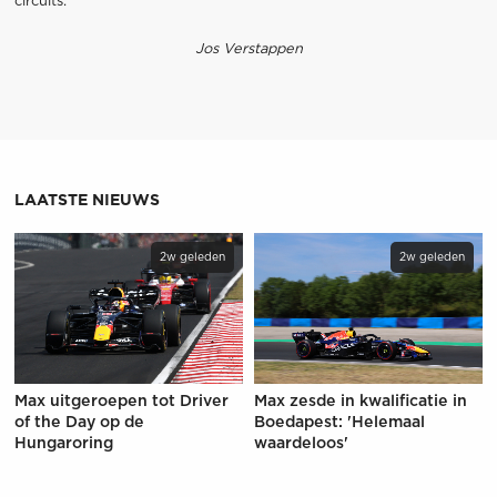
circuits.”
Jos Verstappen
LAATSTE NIEUWS
2w geleden
2w geleden
Max uitgeroepen tot Driver
Max zesde in kwalificatie in
of the Day op de
Boedapest: 'Helemaal
Hungaroring
waardeloos'