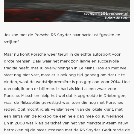
Jos kon met de Porsche RS Spyder naar hartelust "gooien en
smijten"
Maar nu komt Porsche weer terug in de echte autosport voor
grote mensen. Daar waar het merk zo'n lange en succesvolle
traditie heeft, met 16 overwinningen in Le Mans. Hoe en met wie,
staat nog niet vast, maar er is ook nog tijd genoeg om dat uit te
vinden, want de wedstrijdpremière is pas gepland voor 2014. Hoe
dan ook, ik ben er blij mee. Ik had als kind al een zwak voor
Porsche. Misschien hielp het wel dat ik opgroeide in Driebergen,
waar de Rijkspolitie gevestigd was, toen die nog met Porsches
reden. Ooit mocht ik, als verslaggever van de lokale krant, met
een Targa van de Rijkspolitie een hele dag mee op surveillance.
En in 2008 was ik als perschef van het Van Merksteijn-team nauw
betrokken bij de racesuccessen met de RS Spyder. Gedurende de