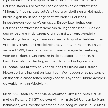
Bij Porsche zit de autosport in het DNA. Oprichter Ferdinand
Porsche stond als ontwerper aan de wieg van de fantastische
"Silberpfeil"-compressorauto's uit de jaren dertig en al vlot nadat
hij zijn eigen merk had opgericht, werden er Porsches
ingeschreven voor rally's en races. En ook later behaalden
Porsches sportsuccessen: denk aan de legendarische 917 en de
956 en 962, die in de Groep C-tijd overal wonnen. Wendelin
Wiedeking daarentegen was nooit een autosportliefhebber. In zijn
vrije tijd verzamelt hij modeltreintjes, geen Carrerabanen. En zo
viel eind 1999, toen het erom ging, een strategische beslissing
voor de toekomst van Porsche in de autosport te nemen, het
besluit om niet verder te gaan met de ontwikkeling van de
LMP2000, het prototype voor de hoogste klasse dat Porsche
Motorsport al bijna kant en klaar had. "We hebben onze personele
en financiële capaciteiten nodig voor de Cayenne", luidde destijds
de verklaring van Wiedeking.
Sinds 1998, toen Laurent Aiello, Stéphane Ortelli en Allan McNish
met de Porsche 911 GT1 de overwinning in de 24 Uur van Le Mans
behaalden, was Porsche niet meer in de hoogste klasse in Le Mans