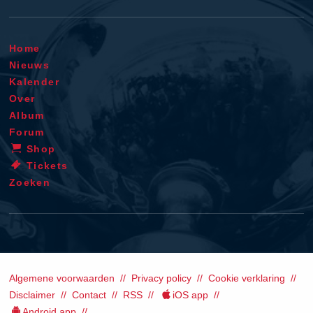
Home
Nieuws
Kalender
Over
Album
Forum
Shop
Tickets
Zoeken
Algemene voorwaarden
Privacy policy
Cookie verklaring
Disclaimer
Contact
RSS
iOS app
Android app