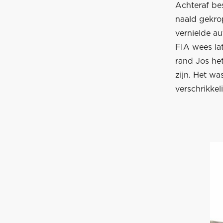
Achteraf bes
naald gekro
vernielde a
FIA wees la
rand Jos he
zijn. Het wa
verschrikkeli