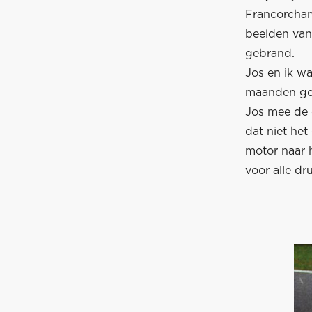
Francorcham
beelden van 
gebrand.
Jos en ik wa
maanden get
Jos mee de 
dat niet he
motor naar h
voor alle dr