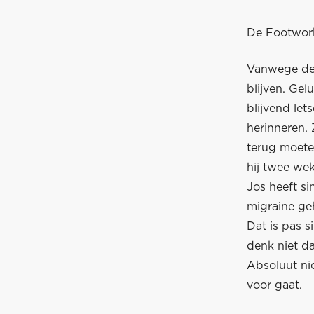
De Footwork
Vanwege de 
blijven. Ge
blijvend let
herinneren. 
terug moete
hij twee weke
Jos heeft si
migraine geh
Dat is pas s
denk niet d
Absoluut nie
voor gaat.