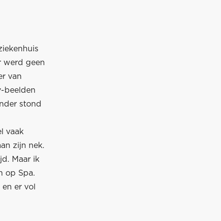
ziekenhuis
er werd geen
er van
v-beelden
onder stond
el vaak
an zijn nek.
jd. Maar ik
h op Spa.
 en er vol