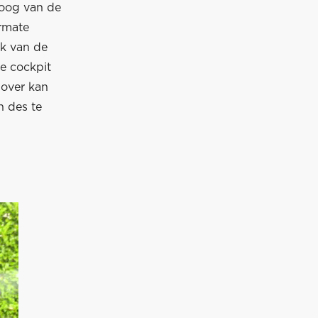
 oog van de
rmate
ek van de
e cockpit
 over kan
n des te