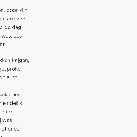
n, door zijn
rancard werd
op de dag
 was. Jos
ht.
kken krijgen,
 gesproken
 de auto
angekomen
eindelijk
n oude
ij was
motioneel