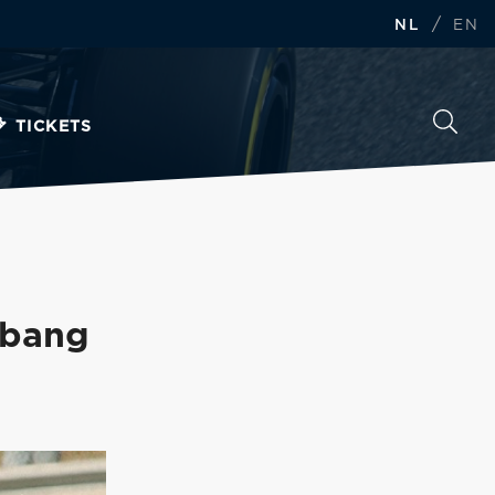
/
NL
EN
TICKETS
 bang