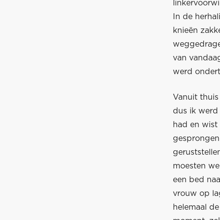
linkervoorw
In de herhal
knieën zakk
weggedragen
van vandaag 
werd ondert
Vanuit thuis
dus ik werd
had en wist 
gesprongen.
geruststell
moesten we 
een bed naa
vrouw op lag
helemaal de 