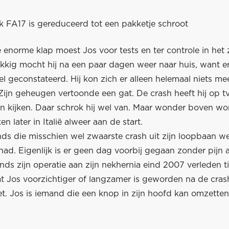
 FA17 is gereduceerd tot een pakketje schroot
enorme klap moest Jos voor tests en ter controle in het 
lukkig mocht hij na een paar dagen weer naar huis, want 
sel geconstateerd. Hij kon zich er alleen helemaal niets me
Zijn geheugen vertoonde een gat. De crash heeft hij op t
n kijken. Daar schrok hij wel van. Maar wonder boven w
n later in Italië alweer aan de start.
nds die misschien wel zwaarste crash uit zijn loopbaan w
ad. Eigenlijk is er geen dag voorbij gegaan zonder pijn a
inds zijn operatie aan zijn nekhernia eind 2007 verleden ti
at Jos voorzichtiger of langzamer is geworden na de cras
t. Jos is iemand die een knop in zijn hoofd kan omzetten