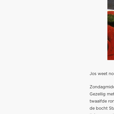
Jos weet nog
Zondagmidda
Gezellig met
twaalfde ro
de bocht St