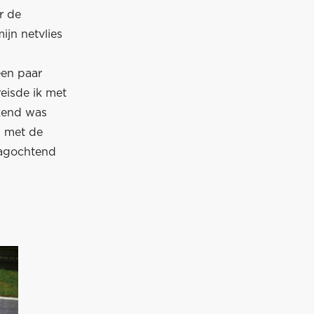
r de
ijn netvlies
een paar
eisde ik met
ekend was
j met de
dagochtend