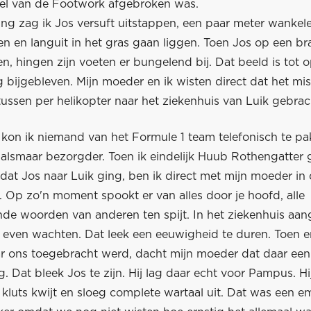
iel van de Footwork afgebroken was.
ing zag ik Jos versuft uitstappen, een paar meter wankele
en en languit in het gras gaan liggen. Toen Jos op een b
, hingen zijn voeten er bungelend bij. Dat beeld is tot 
bijgebleven. Mijn moeder en ik wisten direct dat het mis
ussen per helikopter naar het ziekenhuis van Luik gebrac
 kon ik niemand van het Formule 1 team telefonisch te pa
 alsmaar bezorgder. Toen ik eindelijk Huub Rothengatter
dat Jos naar Luik ging, ben ik direct met mijn moeder in
 Op zo'n moment spookt er van alles door je hoofd, alle
ende woorden van anderen ten spijt. In het ziekenhuis a
even wachten. Dat leek een eeuwigheid te duren. Toen er 
r ons toegebracht werd, dacht mijn moeder dat daar ee
. Dat bleek Jos te zijn. Hij lag daar echt voor Pampus. H
kluts kwijt en sloeg complete wartaal uit. Dat was een e