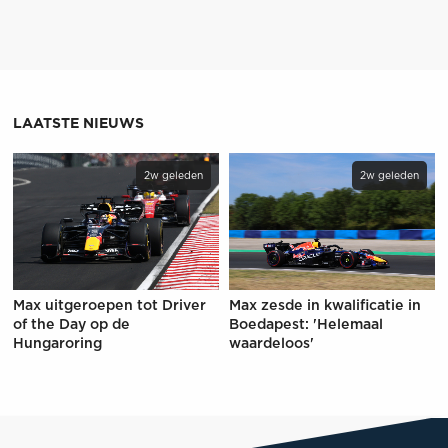
LAATSTE NIEUWS
2w geleden
2w geleden
Max uitgeroepen tot Driver
Max zesde in kwalificatie in
of the Day op de
Boedapest: 'Helemaal
Hungaroring
waardeloos'