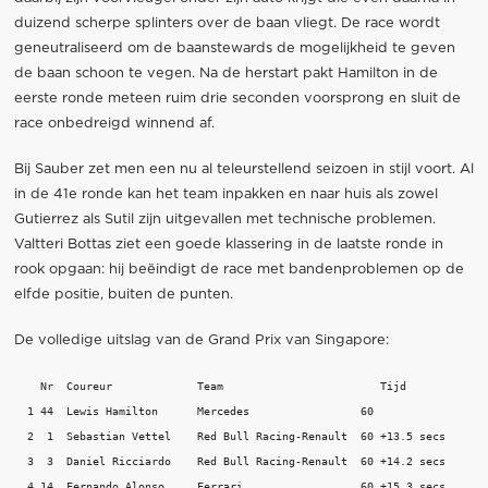
duizend scherpe splinters over de baan vliegt. De race wordt
geneutraliseerd om de baanstewards de mogelijkheid te geven
de baan schoon te vegen. Na de herstart pakt Hamilton in de
eerste ronde meteen ruim drie seconden voorsprong en sluit de
race onbedreigd winnend af.
Bij Sauber zet men een nu al teleurstellend seizoen in stijl voort. Al
in de 41e ronde kan het team inpakken en naar huis als zowel
Gutierrez als Sutil zijn uitgevallen met technische problemen.
Valtteri Bottas ziet een goede klassering in de laatste ronde in
rook opgaan: hij beëindigt de race met bandenproblemen op de
elfde positie, buiten de punten.
De volledige uitslag van de Grand Prix van Singapore:
    Nr  Coureur             Team                        Tijd  

  1 44  Lewis Hamilton      Mercedes                 60 

  2  1  Sebastian Vettel    Red Bull Racing-Renault  60 +13.5 secs

  3  3  Daniel Ricciardo    Red Bull Racing-Renault  60 +14.2 secs

  4 14  Fernando Alonso     Ferrari                  60 +15.3 secs
