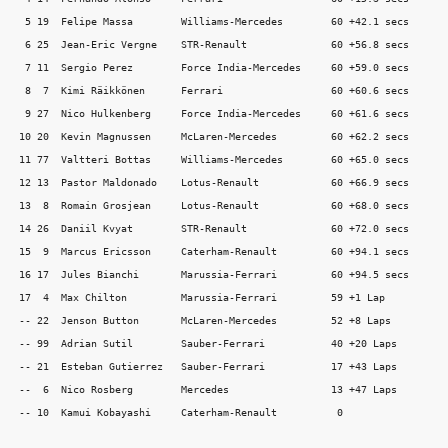
  5 19  Felipe Massa        Williams-Mercedes        60 +42.1 secs

  6 25  Jean-Eric Vergne    STR-Renault              60 +56.8 secs

  7 11  Sergio Perez        Force India-Mercedes     60 +59.0 secs

  8  7  Kimi Räikkönen      Ferrari                  60 +60.6 secs

  9 27  Nico Hulkenberg     Force India-Mercedes     60 +61.6 secs

 10 20  Kevin Magnussen     McLaren-Mercedes         60 +62.2 secs

 11 77  Valtteri Bottas     Williams-Mercedes        60 +65.0 secs

 12 13  Pastor Maldonado    Lotus-Renault            60 +66.9 secs

 13  8  Romain Grosjean     Lotus-Renault            60 +68.0 secs

 14 26  Daniil Kvyat        STR-Renault              60 +72.0 secs

 15  9  Marcus Ericsson     Caterham-Renault         60 +94.1 secs

 16 17  Jules Bianchi       Marussia-Ferrari         60 +94.5 secs

 17  4  Max Chilton         Marussia-Ferrari         59 +1 Lap

 -- 22  Jenson Button       McLaren-Mercedes         52 +8 Laps 

 -- 99  Adrian Sutil        Sauber-Ferrari           40 +20 Laps

 -- 21  Esteban Gutierrez   Sauber-Ferrari           17 +43 Laps

 --  6  Nico Rosberg        Mercedes                 13 +47 Laps
