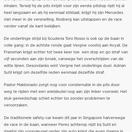
inhalen. Terwijl hij de pits inrijdt voor zijn eerste pitstop rijdt hij al
heel langzaam en als hij eenmaal stilstaat, krijgt hij zijn Mercedes
niet meer in de versnelling. Rosberg kan uitstappen en de race
verder vanaf de kant bekijken.
De onderlinge strijd bij Scuderia Toro Rosso is ook op de baan in
volle gang: in de achtste ronde gaat Vergne voorbij aan Kvyat. De
Fransman krijgt echter tot twee keer toe een stop en go straf van
vijf seconden aan zijn broek, vanwege het overschrijden van de
witte lijnen. Desondanks wint Vergne het onderlinge duel. Adrian
Sutil krijgt om dezelfde reden eenmaal dezelfde straf.
Pastor Maldonado zorgt nog voor consternatie in de pits door
weg te rijden met een wielsleutel nog aan zijn linker voorwiel. Het
stuk gereedschap schiet echter los zonder problemen te
veroorzaken.
De traditionele safety-car kwam dit jaar in Singapore halverwege
de race in de baan, wanneer Perez achterop rijdt bij Sutil en
daarbij zijn voorvleugel onder zijn auto krijgt die even daarna in