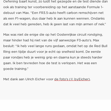
Oefening baart kunst, zo luidt het gezegde en de test diende dan
ook als training ter voorbereiding op het aanstaande Formule 1-
debuut van Max. “Een FR3.5-auto heeft carbon remschijven net
als een F1-wagen, dus daar heb ik aan kunnen wennen. Ondanks
dat ik veel heb gereden, heb ik geen last van mijn armen of nek.”
Max was niet de enige die op het Oostenrijkse circuit rondging,
maar hinder had hij niet van de vijf aanwezige F3-auto’s. Max
besluit: “Ik heb veel lange runs gedaan, omdat het op de Red Bull
Ring een tijdje duurt voor je echt op snelheid komt. De eerste
paar rondjes heb je weinig grip en daarna kun je steeds harder
gaan. Ik ben tevreden hoe de test is verlopen. Het was een
goede training.”
Met dank aan Ulrich Eicher voor
de foto's (© byEicher)
.