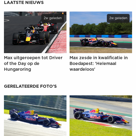
LAATSTE NIEUWS
2w geleden
2w geleden
Max uitgeroepen tot Driver
Max zesde in kwalificatie in
of the Day op de
Boedapest: 'Helemaal
Hungaroring
waardeloos'
GERELATEERDE FOTO'S