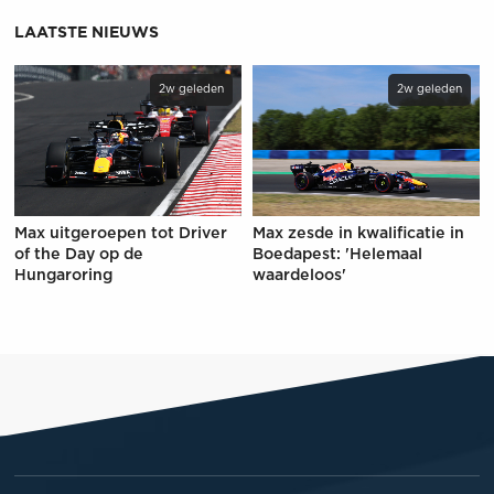
LAATSTE NIEUWS
2w geleden
2w geleden
Max uitgeroepen tot Driver
Max zesde in kwalificatie in
of the Day op de
Boedapest: 'Helemaal
Hungaroring
waardeloos'