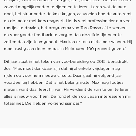
eerlijk zijn Max daarmee te vergelijken”, aldus Jos. “Het doel is om
zoveel mogelijk ronden te rijden en te leren. Leren wat de auto
doet, het stuur onder de knie krijgen, aanvoelen hoe de auto remt
en de motor met kers reageert. Het is veel professioneler om veel
rondjes te draaien, het programma van Toro Rosso af te werken
en voor goede feedback te zorgen dan dezelfde tijd neer te
zetten dan zijn teamgenoot. Max kan er toch niets mee winnen. Hij
moet rustig aan doen en pas in Melbourne 100 procent geven.”
Dit jaar staat in het teken van voorbereiding op 2015, benadrukt
Jos: “Max moet dankbaar zijn dat hij al enkele vrijdagen mag
rijden op voor hem nieuwe circuits. Daar gaat hij volgend jaar
voordeel bij hebben. Dat is het belangrijkste. Max mag foutjes
maken, want daar leert hij van. Hij verdient de ruimte om te leren,
alles is nieuw voor hem. De rondetijden op Japan interesseren mij
totaal niet. Die gelden volgend jaar pas.”