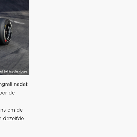
ngrail nadat
oor de
ans om de
in dezelfde