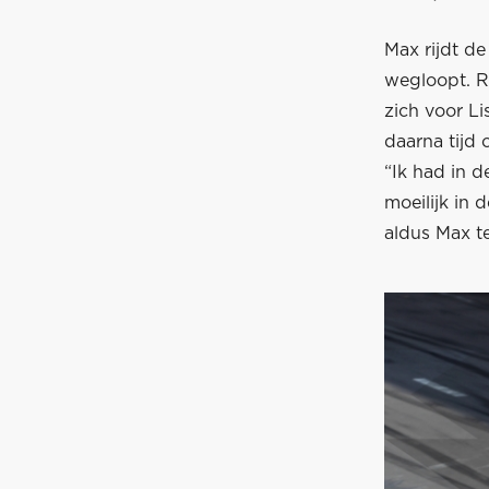
Max rijdt d
wegloopt. R
zich voor Li
daarna tijd 
“Ik had in d
moeilijk in 
aldus Max t