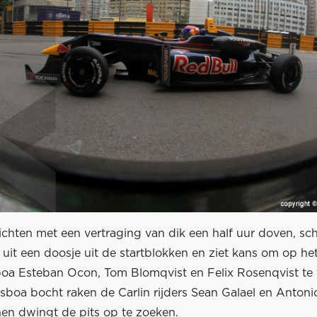
lichten met een vertraging van dik een half uur doven, sch
 uit een doosje uit de startblokken en ziet kans om op he
sboa Esteban Ocon, Tom Blomqvist en Felix Rosenqvist te 
sboa bocht raken de Carlin rijders Sean Galael en Antoni
hen dwingt de pits op te zoeken.