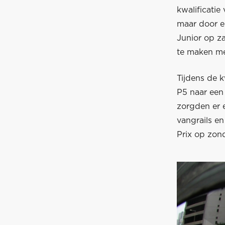
kwalificati
maar door ee
Junior op za
te maken me
Tijdens de k
P5 naar een
zorgden er 
vangrails e
Prix op zon