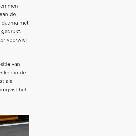
anremmen
 aan de
e daarna met
 gedrukt.
ker voorwiel
sitie van
r kan in de
t als
lomqvist het