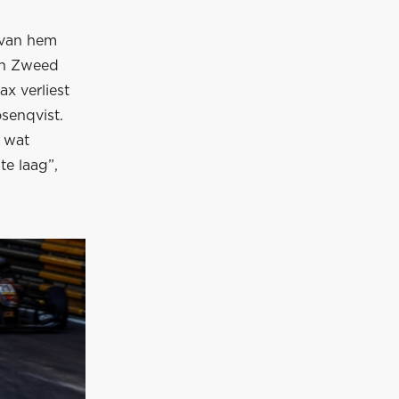
 van hem
ren Zweed
x verliest
senqvist.
t wat
te laag”,