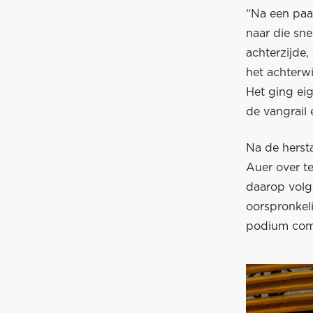
“Na een paa
naar die sne
achterzijde,
het achterw
Het ging eig
de vangrail 
Na de herst
Auer over t
daarop volg
oorspronkeli
podium comp