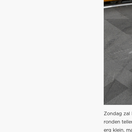
Zondag zal 
ronden tell
erg klein, m