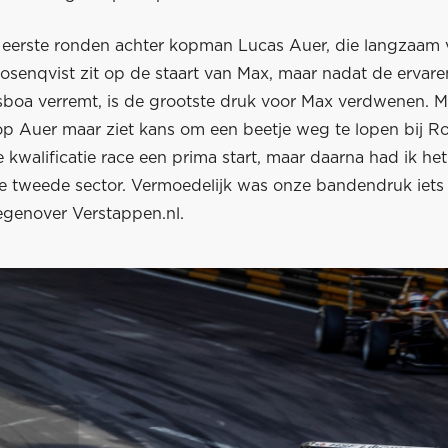
e eerste ronden achter kopman Lucas Auer, die langzaam
osenqvist zit op de staart van Max, maar nadat de erva
sboa verremt, is de grootste druk voor Max verdwenen. Ma
op Auer maar ziet kans om een beetje weg te lopen bij Ro
e kwalificatie race een prima start, maar daarna had ik he
de tweede sector. Vermoedelijk was onze bandendruk iets 
egenover Verstappen.nl.