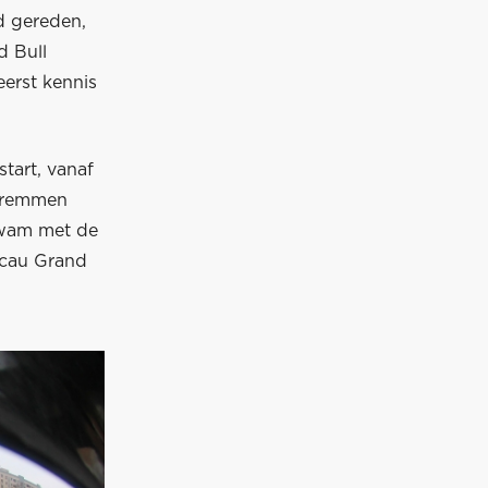
d gereden,
d Bull
eerst kennis
start, vanaf
anremmen
kwam met de
acau Grand