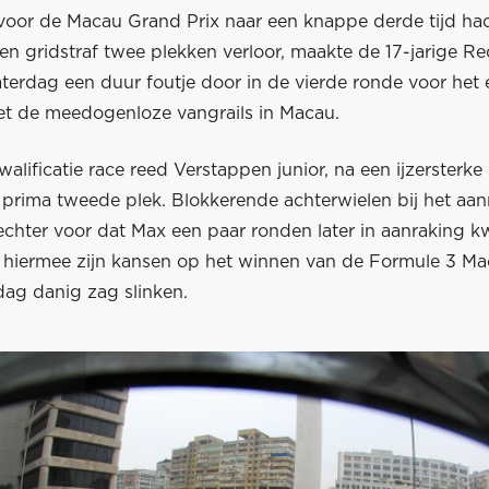
e voor de Macau Grand Prix naar een knappe derde tijd ha
n gridstraf twee plekken verloor, maakte de 17-jarige Re
terdag een duur foutje door in de vierde ronde voor het 
t de meedogenloze vangrails in Macau.
walificatie race reed Verstappen junior, na een ijzersterke 
 prima tweede plek. Blokkerende achterwielen bij het a
echter voor dat Max een paar ronden later in aanraking 
n hiermee zijn kansen op het winnen van de Formule 3 M
dag danig zag slinken.