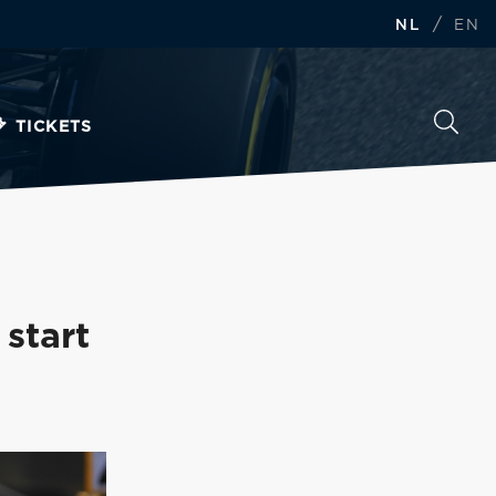
/
NL
EN
TICKETS
start