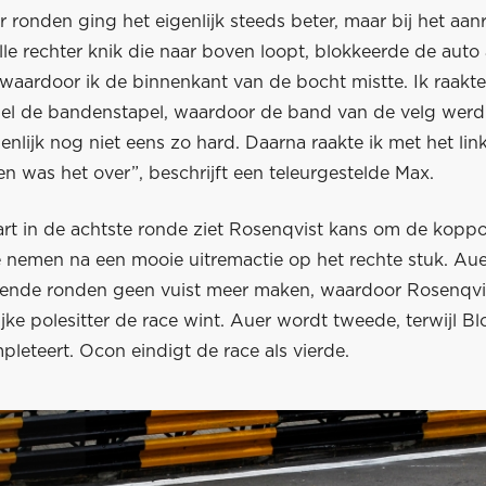
r ronden ging het eigenlijk steeds beter, maar bij het a
lle rechter knik die naar boven loopt, blokkeerde de auto
 waardoor ik de binnenkant van de bocht mistte. Ik raakt
iel de bandenstapel, waardoor de band van de velg werd
enlijk nog niet eens zo hard. Daarna raakte ik met het lin
en was het over”, beschrijft een teleurgestelde Max.
art in de achtste ronde ziet Rosenqvist kans om de koppo
e nemen na een mooie uitremactie op het rechte stuk. Aue
ende ronden geen vuist meer maken, waardoor Rosenqvis
jke polesitter de race wint. Auer wordt tweede, terwijl B
leteert. Ocon eindigt de race als vierde.