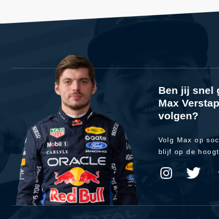
Ben jij sne
Max Verstap
volgen?
Volg Max op soc
blijf op de hoog