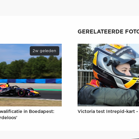
GERELATEERDE FOTO
2w geleden
walificatie in Boedapest:
Victoria test Intrepid-kart 
rdeloos'