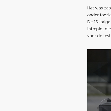
Het was zat
onder toezi
De 15-jarig
Intrepid, di
voor de tes