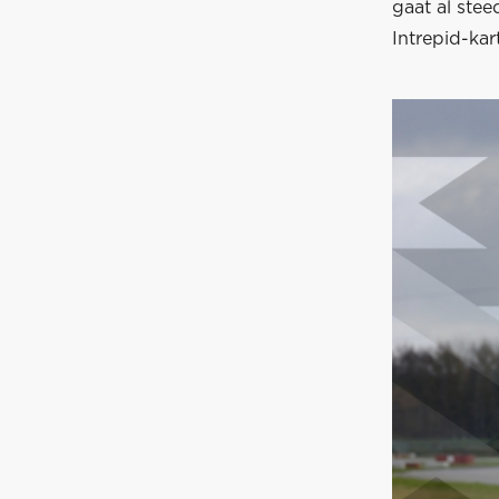
gaat al stee
Intrepid-kart