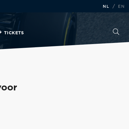
/
NL
EN
TICKETS
voor