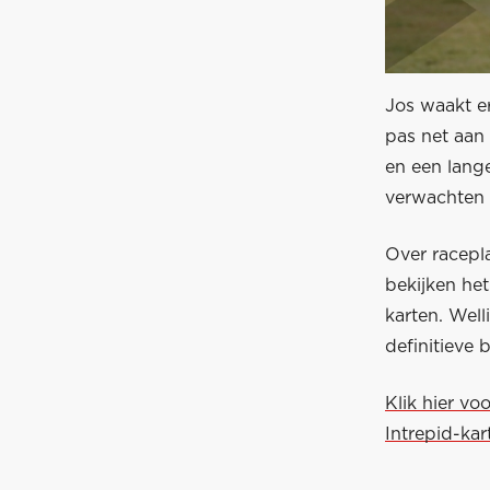
Jos waakt er
pas net aan 
en een lang
verwachten 
Over racepl
bekijken het
karten. Wel
definitieve 
Klik hier vo
Intrepid-kart