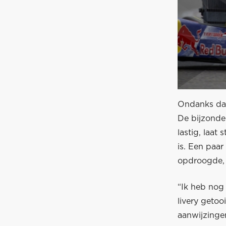
Ondanks dat
De bijzonde
lastig, laat
is. Een paar
opdroogde, 
“Ik heb nog 
livery geto
aanwijzingen