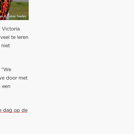
 Victoria
veel te leren
 niet
: “We
 we door met
g een
te dag op de