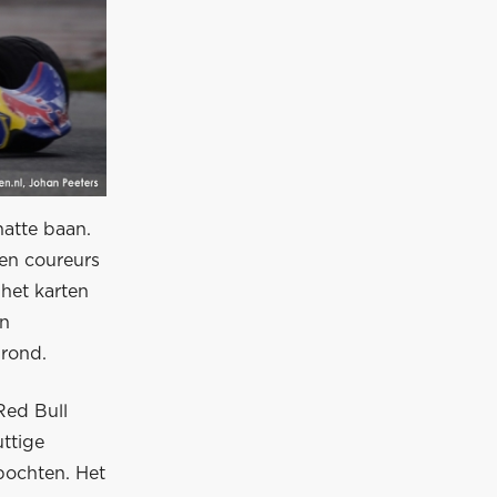
atte baan.
ren coureurs
 het karten
an
 rond.
Red Bull
ttige
 bochten. Het