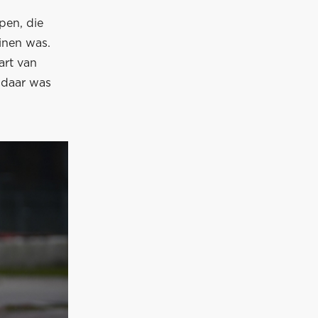
pen, die
inen was.
art van
h daar was