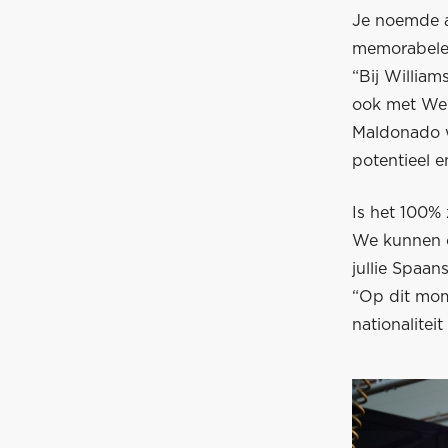
Je noemde a
memorabele 
“Bij Willia
ook met Web
Maldonado w
potentieel e
Is het 100%
We kunnen o
jullie Spaan
“Op dit mom
nationalitei