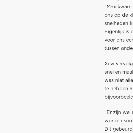
“Max kwam va
ons op de k
snelheden k
Eigenlijk is
voor ons ee
tussen ander
Xevi vervol
snel en maa
was niet all
te hebben a
bijvoorbeeld
“Er zijn wel
worden somm
Dit gebeurde