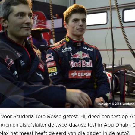
 voor Scuderia Toro Rosso getest. Hij deed een test op Ad
ingen en als afsluiter de twee-daagse test in Abu Dhabi. 
 Max het meest heeft geleerd van die dagen in de auto?