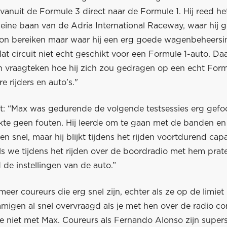
nuit de Formule 3 direct naar de Formule 1. Hij reed het
leine baan van de Adria International Raceway, waar hij 
on bereiken maar waar hij een erg goede wagenbeheersing
 dat circuit niet echt geschikt voor een Formule 1-auto. D
n vraagteken hoe hij zich zou gedragen op een echt Formu
e rijders en auto’s."
gt: “Max was gedurende de volgende testsessies erg gefoc
kte geen fouten. Hij leerde om te gaan met de banden en
een snel, maar hij blijkt tijdens het rijden voortdurend capa
ls we tijdens het rijden over de boordradio met hem prat
 de instellingen van de auto.”
 meer coureurs die erg snel zijn, echter als ze op de limiet 
igen al snel overvraagd als je met hen over de radio c
 niet met Max. Coureurs als Fernando Alonso zijn supersn