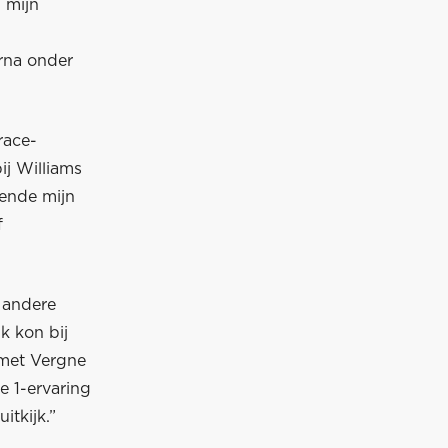
 mijn
rna onder
race-
ij Williams
rende mijn
f
n andere
k kon bij
 met Vergne
e 1-ervaring
itkijk.”