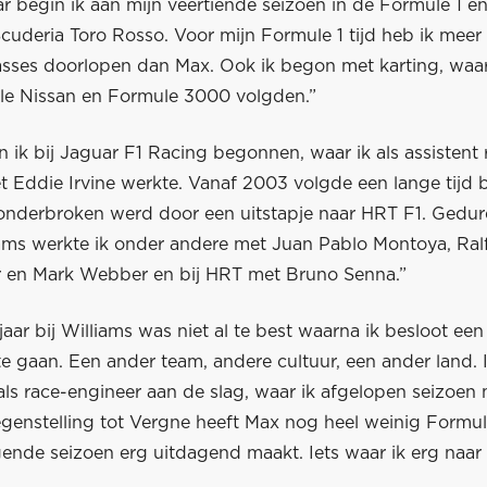
r begin ik aan mijn veertiende seizoen in de Formule 1 en
cuderia Toro Rosso. Voor mijn Formule 1 tijd heb ik meer
asses doorlopen dan Max. Ook ik begon met karting, waa
e Nissan en Formule 3000 volgden.”
 ik bij Jaguar F1 Racing begonnen, waar ik als assistent 
 Eddie Irvine werkte. Vanaf 2003 volgde een lange tijd b
t onderbroken werd door een uitstapje naar HRT F1. Gedu
liams werkte ik onder andere met Juan Pablo Montoya, Ral
en Mark Webber en bij HRT met Bruno Senna.”
 jaar bij Williams was niet al te best waarna ik besloot ee
te gaan. Een ander team, andere cultuur, een ander land. I
als race-engineer aan de slag, waar ik afgelopen seizoen
egenstelling tot Vergne heeft Max nog heel weinig Formul
ende seizoen erg uitdagend maakt. Iets waar ik erg naar u