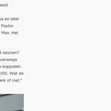
eest
a en later
 Pastor
 Max. Het
d seizoen?
, vanwege
te koppelen.
2015. Wat de
rk of niet."