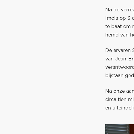
Na de verre
Imola op 3 
te baat om 
hemd van het
De ervaren S
van Jean-Eri
verantwoord
bijstaan ge
Na onze aan
circa tien m
en uiteindel