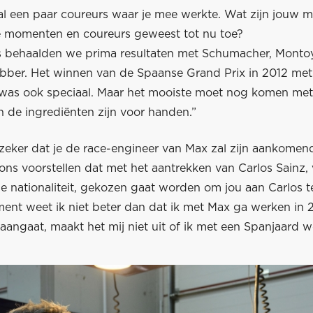
l een paar coureurs waar je mee werkte. Wat zijn jouw m
momenten en coureurs geweest tot nu toe?
ms behaalden we prima resultaten met Schumacher, Montoy
ber. Het winnen van de Spaanse Grand Prix in 2012 met
as ook speciaal. Maar het mooiste moet nog komen met
n de ingrediënten zijn voor handen.”
 zeker dat je de race-engineer van Max zal zijn aankomen
ns voorstellen dat met het aantrekken van Carlos Sainz
se nationaliteit, gekozen gaat worden om jou aan Carlos 
ent weet ik niet beter dan dat ik met Max ga werken in 
t aangaat, maakt het mij niet uit of ik met een Spanjaard we