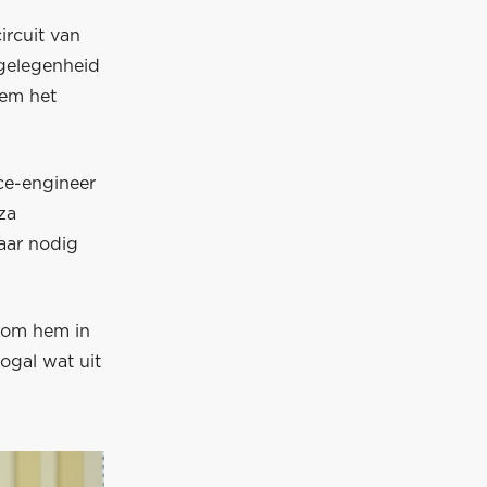
ircuit van
gelegenheid
hem het
ace-engineer
za
aar nodig
 om hem in
nogal wat uit