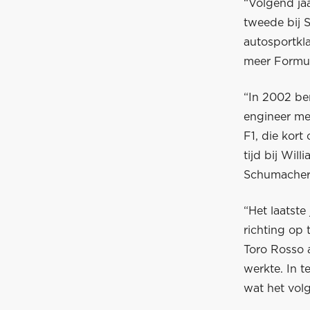
“Volgend jaa
tweede bij S
autosportkl
meer Formul
“In 2002 ben
engineer met
F1, die kor
tijd bij Wil
Schumacher 
“Het laatste
richting op 
Toro Rosso 
werkte. In t
wat het volg