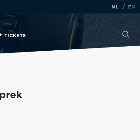
/
NL
EN
TICKETS
sprek