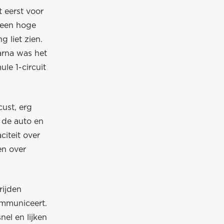
 eerst voor
geen hoge
 liet zien.
aarna was het
le 1-circuit
ust, erg
 de auto en
citeit over
en over
rijden
ommuniceert.
el en lijken